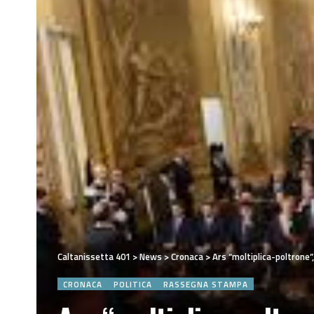
Caltanissetta 401
>
News
>
Cronaca
>
Ars “moltiplica-poltrone”
CRONACA
POLITICA
RASSEGNA STAMPA