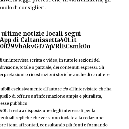
uolo di consiglieri.
ultime notizie locali segui
App di Caltanissetta401.it
el/0029VbAkvGI77qVRlECsmk0o
 un'intervista scritta o video, in tutte le sezioni del
isione, totale o parziale, dei contenuti espressi. Gli
rpretazioni o ricostruzioni storiche anche di carattere
ibili esclusivamente all'autore e/o all'intervistato che ha
è quello di offrire un'informazione ampia e pluralista,
esse pubblico.
401.it resta a disposizione degli interessati per la
entuali repliche che verranno inviate alla redazione.
pre i temi affrontati, consultando più fonti e formando