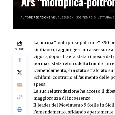
Ars “moltiplica-poltro
AUTORE:
REDAZIONE
VISUALIZZAZIONI: 306
TEMPO DI LETTURA: 2
La norma “moltiplica-poltrone”, 390 po
siciliano di aggiungere un assessore a
SHARE
vigore, dopo che era stata rimossa dal d
norma è stata reintrodotta tramite un 
L’emendamento, era stato stralciato su 
Schifani, contrario all’aumento delle po
spesa.
La sua reintroduzione ha acceso il dibat
maggioranza di incoerenza.
Il leader del Movimento 5 Stelle in Sici
l’emendamento, sfidando apertamente Sch