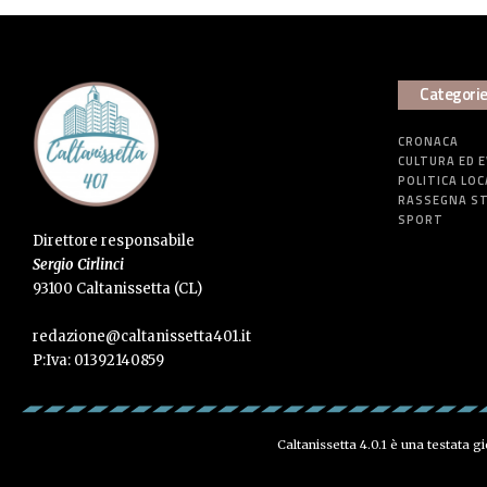
Categori
CRONACA
CULTURA ED 
POLITICA LOC
RASSEGNA S
SPORT
Direttore responsabile
Sergio Cirlinci
93100 Caltanissetta (CL)
redazione@caltanissetta401.it
P:Iva: 01392140859
Caltanissetta 4.0.1 è una testata g