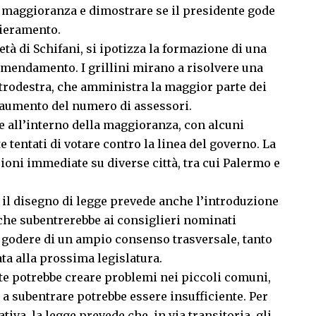
la maggioranza e dimostrare se il presidente gode
hieramento.
tà di Schifani, si ipotizza la formazione di una
emendamento. I grillini mirano a risolvere una
ntrodestra, che amministra la maggior parte dei
l’aumento del numero di assessori.
re all’interno della maggioranza, con alcuni
 tentati di votare contro la linea del governo. La
oni immediate su diverse città, tra cui Palermo e
 il disegno di legge prevede anche l’introduzione
 che subentrerebbe ai consiglieri nominati
godere di un ampio consenso trasversale, tanto
ata alla prossima legislatura.
te potrebbe creare problemi nei piccoli comuni,
 a subentrare potrebbe essere insufficiente. Per
tiva, la legge prevede che, in via transitoria, gli