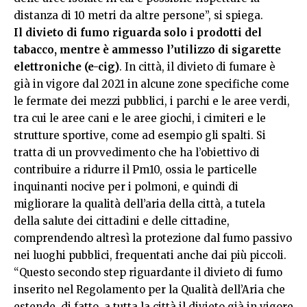
distanza di 10 metri da altre persone”, si spiega.
Il divieto di fumo riguarda solo i prodotti del
tabacco, mentre è ammesso l’utilizzo di sigarette
elettroniche (e-cig)
. In città, il divieto di fumare è
già in vigore dal 2021 in alcune zone specifiche come
le fermate dei mezzi pubblici, i parchi e le aree verdi,
tra cui le aree cani e le aree giochi, i cimiteri e le
strutture sportive, come ad esempio gli spalti. Si
tratta di un provvedimento che ha l’obiettivo di
contribuire a ridurre il Pm10, ossia le particelle
inquinanti nocive per i polmoni, e quindi di
migliorare la qualità dell’aria della città, a tutela
della salute dei cittadini e delle cittadine,
comprendendo altresì la protezione dal fumo passivo
nei luoghi pubblici, frequentati anche dai più piccoli.
“Questo secondo step riguardante il divieto di fumo
inserito nel Regolamento per la Qualità dell’Aria che
estende, di fatto, a tutta la città il divieto già in vigore