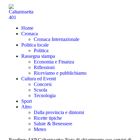
Home
Cronaca
Cronaca Internazionale
Politica locale
Politica
Rassegna stampa
Economia e Finanza
Riflessioni
Riceviamo e pubblichiamo
Cultura ed Eventi
Concorsi
Scuola
Tecnologia
Sport
Altro
Dalla provincia e dintorni
Ricette tipiche
Salute & Benessere
Meteo
Reading:
ASP Caltanissetta: Nota di chiarimento suo servizi di