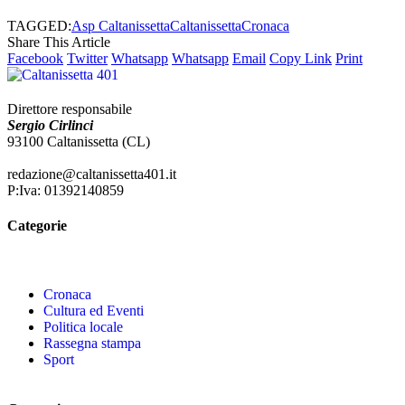
TAGGED:
Asp Caltanissetta
Caltanissetta
Cronaca
Share This Article
Facebook
Twitter
Whatsapp
Whatsapp
Email
Copy Link
Print
Direttore responsabile
Sergio Cirlinci
93100 Caltanissetta (CL)
redazione@caltanissetta401.it
P:Iva: 01392140859
Categorie
Cronaca
Cultura ed Eventi
Politica locale
Rassegna stampa
Sport