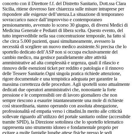
concerto con il Direttore f.f. del Distretto Sanitario, Dott.ssa Clara
Sicilia, ritiene doveroso fare chiarezza sulle misure intraprese per
rispondere alle esigenze dell’utenza.La situazione di temporaneo
sovraccarico nasce dall’improvviso e contemporaneo
pensionamento, avvenuto lo scorso 30 giugno, di diversi Medici di
Medicina Generale e Pediatri di libera scelta. Questo evento, del
tutto imprevedibile nella sua concentrazione temporale, ha fatto sì
che circa 5.000 pazienti, quasi simultaneamente, avessero la
necessità di scegliere un nuovo medico assistente.Si precisa che lo
sportello dedicato dell’ASP non si occupa esclusivamente del
cambio medico, ma gestisce parallelamente altre attività
amministrative ad alta complessità e urgenza, quali il rilascio e
rinnovo delle esenzioni ticket per reddito e patologia e il rinnovo
delle Tessere Sanitarie.Ogni singola pratica richiede attenzione,
rigore documentale e una tempistica adeguata per garantire la
massima correttezza delle procedure. Agli sportelli sono attualmente
dedicati due operatori amministrativi che, nonostante la forte
pressione e le comprensibili ore di lavoro giornaliero che non
sempre riescono a esaurire istantaneamente una mole di richieste
così straordinaria, stanno operando con assoluta abnegazione,
professionalità ed empatia verso i cittadini.In merito alle criticità
sollevate riguardo all’utilizzo del portale sanitario online (accessibile
tramite SPID), la Direzione sottolinea che lo sportello telematico
rappresenta uno strumento idoneo e fondamentale proprio per
evitare a molte famiglie lunghe attese fisiche presso le sedi