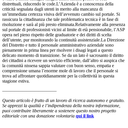
distrettuali, riducendo le code.L’Azienda è a conoscenza della
criticità segnalata dagli utenti in merito alla mancanza di
un’immediata certezza visiva dell’avvenuto cambio sul portale. Si
rassicura la cittadinanza che tale problematica tecnica è in fase di
risoluzione e sarà al più presto eliminata.Relativamente alla presenza
sul portale di professionisti vicini al limite di età pensionabile, l’ASP
opera nel pieno rispetto delle graduatorie e dei diritti di scelta
dell’utente, pur monitorando la continuità assistenziale.La Direzione
del Distretto e tutto il personale amministrativo aziendale sono
pienamente in prima linea per risolvere i disagi legati a questo
delicato momento di transizione. Se da un lato è sacrosanto il diritto
dei cittadini a ricevere un servizio efficiente, dall’altro si auspica che
la comunità nissena sappia valutare con buon senso, empatia e
comprensione umana l’enorme mole di lavoro che il personale si
trova ad affrontare quotidianamente per la collettività in questa
stagione estiva.
—————————————–
Questo articolo è frutto di un lavoro di ricerca autonomo e gratuito.
Se apprezzi la qualità e l’indipendenza della nostra informazione,
puoi contribuire liberamente a sostenere questo nostro progetto
editoriale con una donazione volontaria
qui il link