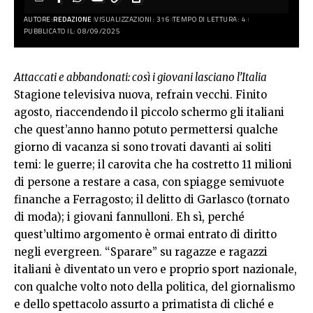
AUTORE:
REDAZIONE
VISUALIZZAZIONI: 316
TEMPO DI LETTURA: 4
PUBBLICATO IL: 08/09/2025
Attaccati e abbandonati: così i giovani lasciano l’Italia
Stagione televisiva nuova, refrain vecchi. Finito
agosto, riaccendendo il piccolo schermo gli italiani
che quest’anno hanno potuto permettersi qualche
giorno di vacanza si sono trovati davanti ai soliti
temi: le guerre; il carovita che ha costretto 11 milioni
di persone a restare a casa, con spiagge semivuote
finanche a Ferragosto; il delitto di Garlasco (tornato
di moda); i giovani fannulloni. Eh sì, perché
quest’ultimo argomento è ormai entrato di diritto
negli evergreen. “Sparare” su ragazze e ragazzi
italiani è diventato un vero e proprio sport nazionale,
con qualche volto noto della politica, del giornalismo
e dello spettacolo assurto a primatista di cliché e