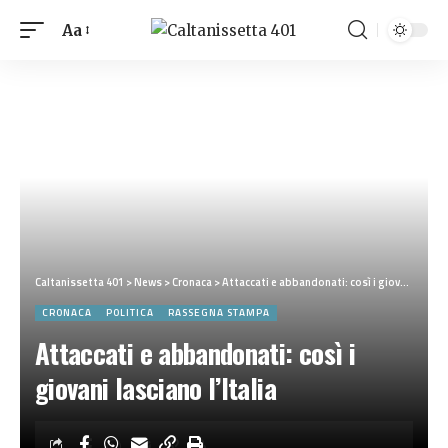
Aa
Caltanissetta 401
>
News
>
Cronaca
>
Attaccati e abbandonati: così i giovani lasciano l’Italia
CRONACA
POLITICA
RASSEGNA STAMPA
Attaccati e abbandonati: così i
giovani lasciano l’Italia