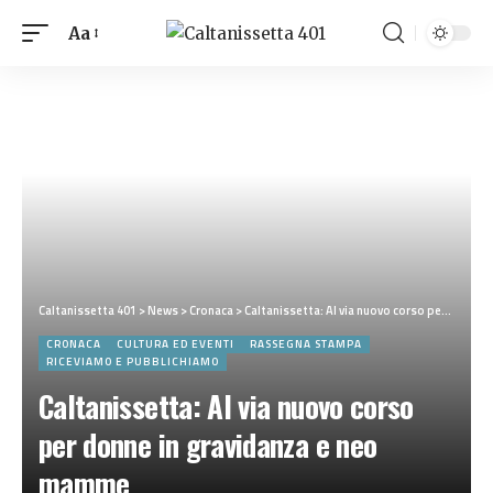
Aa
Caltanissetta 401
>
News
>
Cronaca
>
Caltanissetta: Al via nuovo corso per donne in gravidanza e neo mamme
CRONACA
CULTURA ED EVENTI
RASSEGNA STAMPA
RICEVIAMO E PUBBLICHIAMO
Caltanissetta: Al via nuovo corso
per donne in gravidanza e neo
mamme