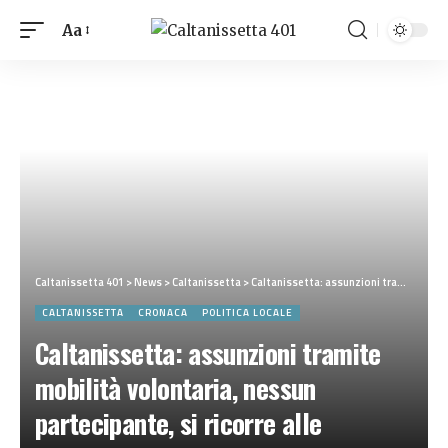
Aa
Caltanissetta 401
>
News
>
Caltanissetta
>
Caltanissetta: assunzioni tramite mobilità volontaria, nessun partecipante, si ricorre alle graduatorie di altri enti
CALTANISSETTA
CRONACA
POLITICA LOCALE
Caltanissetta: assunzioni tramite
mobilità volontaria, nessun
partecipante, si ricorre alle