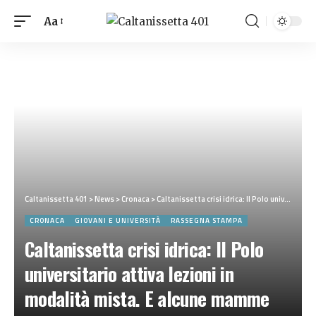
Aa
Caltanissetta 401
>
News
>
Cronaca
>
Caltanissetta crisi idrica: Il Polo universitario attiva lezioni in modalità mista. E alcune mamme chiedono la chiusura delle scuole
CRONACA
GIOVANI E UNIVERSITÀ
RASSEGNA STAMPA
Caltanissetta crisi idrica: Il Polo
universitario attiva lezioni in
modalità mista. E alcune mamme