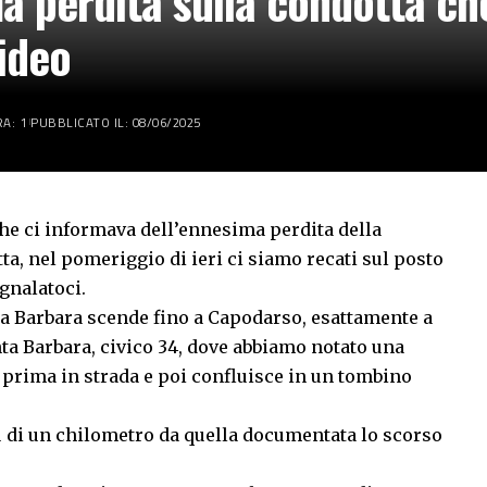
a perdita sulla condotta ch
video
A: 1
PUBBLICATO IL: 08/06/2025
he ci informava dell’ennesima perdita della
ta, nel pomeriggio di ieri ci siamo recati sul posto
gnalatoci.
nta Barbara scende fino a Capodarso, esattamente a
nta Barbara, civico 34, dove abbiamo notato una
a prima in strada e poi confluisce in un tombino
ù di un chilometro da quella documentata lo scorso