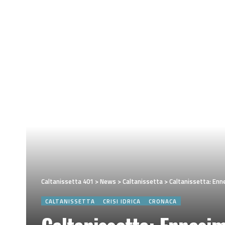
Caltanissetta 401
>
News
>
Caltanissetta
>
Caltanissetta: Enne
CALTANISSETTA
CRISI IDRICA
CRONACA