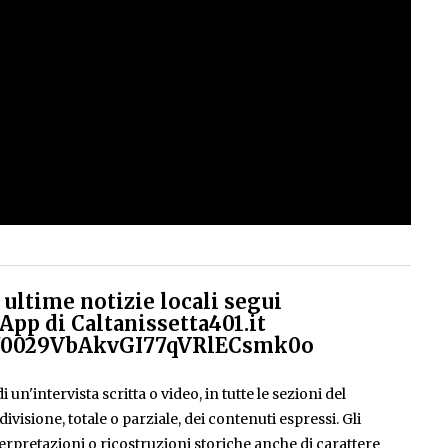
ultime notizie locali segui
App di Caltanissetta401.it
el/0029VbAkvGI77qVRlECsmk0o
 un'intervista scritta o video, in tutte le sezioni del
isione, totale o parziale, dei contenuti espressi. Gli
rpretazioni o ricostruzioni storiche anche di carattere