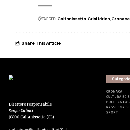
TAGGED:
Caltanissetta
Crisi idrica
Cronaca
Share This Article
Categori
CRONACA
CULTURA ED 
POLITICA LOC
Direttore responsabile
RASSEGNA S
Sergio Cirlinci
SPORT
93100 Caltanissetta (CL)
redazione@caltanissetta401.it