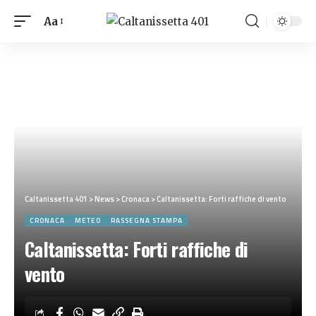
Aa
Caltanissetta 401
>
News
>
Cronaca
>
Caltanissetta: Forti raffiche di vento
CRONACA
METEO
RASSEGNA STAMPA
Caltanissetta: Forti raffiche di
vento