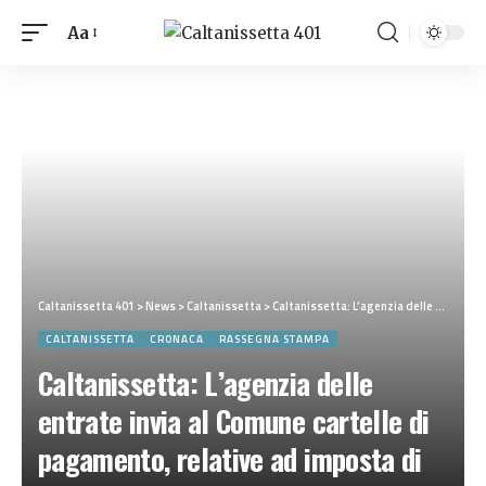
Aa
Caltanissetta 401
>
News
>
Caltanissetta
>
Caltanissetta: L’agenzia delle entrate invia al Comune cartelle di pagamento, relative ad imposta di registro e spese processuali di sentenze del tribunale
CALTANISSETTA
CRONACA
RASSEGNA STAMPA
Caltanissetta: L’agenzia delle
entrate invia al Comune cartelle di
pagamento, relative ad imposta di