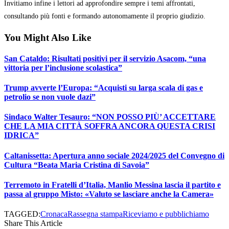
Invitiamo infine i lettori ad approfondire sempre i temi affrontati,
consultando più fonti e formando autonomamente il proprio giudizio.
You Might Also Like
San Cataldo: Risultati positivi per il servizio Asacom, “una
vittoria per l’inclusione scolastica”
Trump avverte l’Europa: “Acquisti su larga scala di gas e
petrolio se non vuole dazi”
Sindaco Walter Tesauro: “NON POSSO PIÙ’ ACCETTARE
CHE LA MIA CITTÀ SOFFRA ANCORA QUESTA CRISI
IDRICA”
Caltanissetta: Apertura anno sociale 2024/2025 del Convegno di
Cultura “Beata Maria Cristina di Savoia”
Terremoto in Fratelli d’Italia, Manlio Messina lascia il partito e
passa al gruppo Misto: «Valuto se lasciare anche la Camera»
TAGGED:
Cronaca
Rassegna stampa
Riceviamo e pubblichiamo
Share This Article