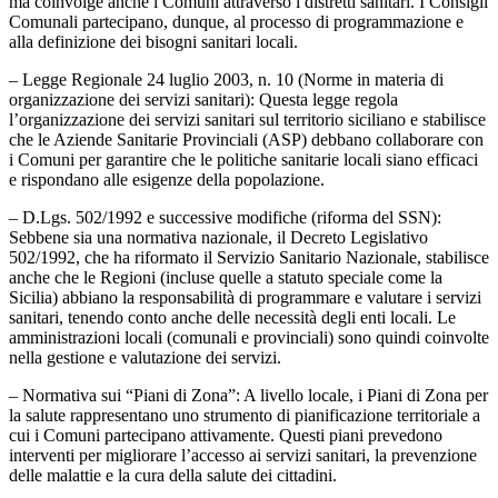
ma coinvolge anche i Comuni attraverso i distretti sanitari. I Consigli
Comunali partecipano, dunque, al processo di programmazione e
alla definizione dei bisogni sanitari locali.
– Legge Regionale 24 luglio 2003, n. 10 (Norme in materia di
organizzazione dei servizi sanitari): Questa legge regola
l’organizzazione dei servizi sanitari sul territorio siciliano e stabilisce
che le Aziende Sanitarie Provinciali (ASP) debbano collaborare con
i Comuni per garantire che le politiche sanitarie locali siano efficaci
e rispondano alle esigenze della popolazione.
– D.Lgs. 502/1992 e successive modifiche (riforma del SSN):
Sebbene sia una normativa nazionale, il Decreto Legislativo
502/1992, che ha riformato il Servizio Sanitario Nazionale, stabilisce
anche che le Regioni (incluse quelle a statuto speciale come la
Sicilia) abbiano la responsabilità di programmare e valutare i servizi
sanitari, tenendo conto anche delle necessità degli enti locali. Le
amministrazioni locali (comunali e provinciali) sono quindi coinvolte
nella gestione e valutazione dei servizi.
– Normativa sui “Piani di Zona”: A livello locale, i Piani di Zona per
la salute rappresentano uno strumento di pianificazione territoriale a
cui i Comuni partecipano attivamente. Questi piani prevedono
interventi per migliorare l’accesso ai servizi sanitari, la prevenzione
delle malattie e la cura della salute dei cittadini.