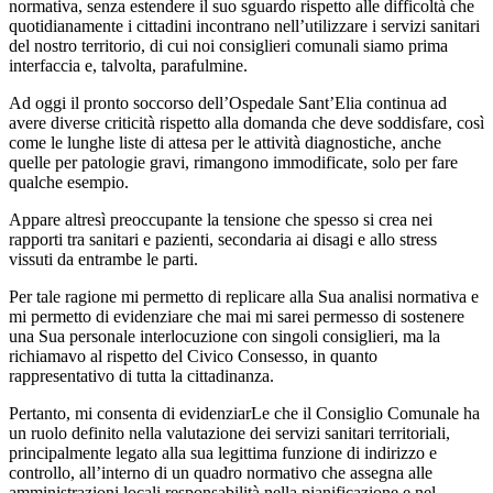
normativa, senza estendere il suo sguardo rispetto alle difficoltà che
quotidianamente i cittadini incontrano nell’utilizzare i servizi sanitari
del nostro territorio, di cui noi consiglieri comunali siamo prima
interfaccia e, talvolta, parafulmine.
Ad oggi il pronto soccorso dell’Ospedale Sant’Elia continua ad
avere diverse criticità rispetto alla domanda che deve soddisfare, così
come le lunghe liste di attesa per le attività diagnostiche, anche
quelle per patologie gravi, rimangono immodificate, solo per fare
qualche esempio.
Appare altresì preoccupante la tensione che spesso si crea nei
rapporti tra sanitari e pazienti, secondaria ai disagi e allo stress
vissuti da entrambe le parti.
Per tale ragione mi permetto di replicare alla Sua analisi normativa e
mi permetto di evidenziare che mai mi sarei permesso di sostenere
una Sua personale interlocuzione con singoli consiglieri, ma la
richiamavo al rispetto del Civico Consesso, in quanto
rappresentativo di tutta la cittadinanza.
Pertanto, mi consenta di evidenziarLe che il Consiglio Comunale ha
un ruolo definito nella valutazione dei servizi sanitari territoriali,
principalmente legato alla sua legittima funzione di indirizzo e
controllo, all’interno di un quadro normativo che assegna alle
amministrazioni locali responsabilità nella pianificazione e nel