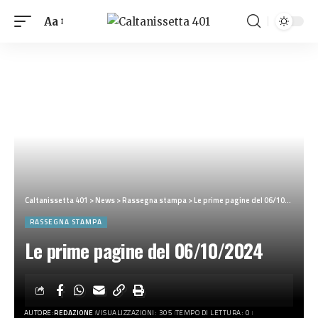
Aa
Caltanissetta 401
>
News
>
Rassegna stampa
>
Le prime pagine del 06/10/2024
RASSEGNA STAMPA
Le prime pagine del 06/10/2024
AUTORE:
REDAZIONE
VISUALIZZAZIONI: 305
TEMPO DI LETTURA: 0