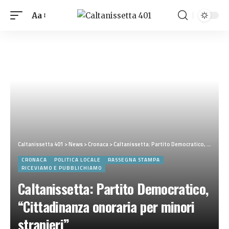
Aa
Caltanissetta 401
>
News
>
Cronaca
>
Caltanissetta: Partito Democratico, “Cittadinanza onoraria per minori stranieri”
CRONACA
POLITICA LOCALE
RASSEGNA STAMPA
RICEVIAMO E PUBBLICHIAMO
Caltanissetta: Partito Democratico,
“Cittadinanza onoraria per minori
stranieri”