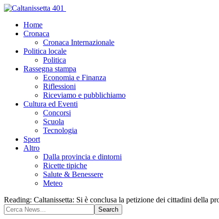
Home
Cronaca
Cronaca Internazionale
Politica locale
Politica
Rassegna stampa
Economia e Finanza
Riflessioni
Riceviamo e pubblichiamo
Cultura ed Eventi
Concorsi
Scuola
Tecnologia
Sport
Altro
Dalla provincia e dintorni
Ricette tipiche
Salute & Benessere
Meteo
Reading:
Caltanissetta: Si è conclusa la petizione dei cittadini della 