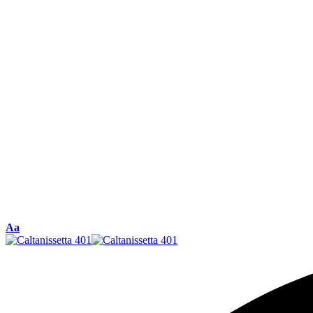
Font
Aa
Resizer