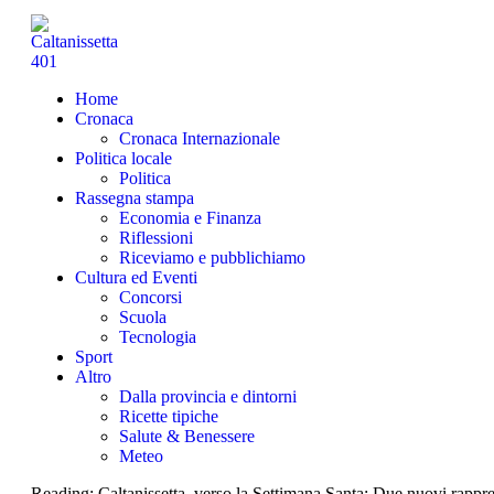
Home
Cronaca
Cronaca Internazionale
Politica locale
Politica
Rassegna stampa
Economia e Finanza
Riflessioni
Riceviamo e pubblichiamo
Cultura ed Eventi
Concorsi
Scuola
Tecnologia
Sport
Altro
Dalla provincia e dintorni
Ricette tipiche
Salute & Benessere
Meteo
Reading:
Caltanissetta, verso la Settimana Santa: Due nuovi rappres