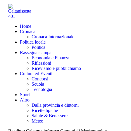
Home
Cronaca
Cronaca Internazionale
Politica locale
Politica
Rassegna stampa
Economia e Finanza
Riflessioni
Riceviamo e pubblichiamo
Cultura ed Eventi
Concorsi
Scuola
Tecnologia
Sport
Altro
Dalla provincia e dintorni
Ricette tipiche
Salute & Benessere
Meteo
Reading:
Caltaqua informa: Comuni di Marianopoli e