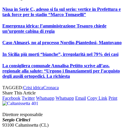
Nissa in Serie C, adesso si fa sul serio: vertice in Prefettura e
task force per lo stadio “Marco Tomaselli”
Emergenza idrica: l’amministrazione Tesauro chiede
un’urgente cabina di regia
Caso Almasri, no al processo Nordio-Piantedosi- Mantovano
In Sicilia più morti “bianche”, irregolarità nel 79% dei casi
La consigliera comunale Annalisa Petitto scrive all’ass.
regionale alla salute: “Urgono i finanziamenti per l’acquisto
degli ausili ortopedici. La richiesta
TAGGED:
Crisi idrica
Cronaca
Share This Article
Facebook
Twitter
Whatsapp
Whatsapp
Email
Copy Link
Print
Direttore responsabile
Sergio Cirlinci
93100 Caltanissetta (CL)