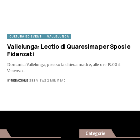
CULTURA ED EVENTI
VALLELUNGA
Vallelunga: Lectio di Quaresima per Sposi e
Fidanzati
Domani a Vallelunga, presso la chiesa madre, alle ore 19.00 il
Vescovo…
BY
REDAZIONE
283 VIEWS
2 MIN READ
e
Categorie