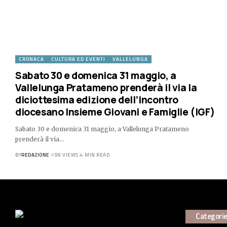
CRONACA
CULTURA ED EVENTI
VALLELUNGA
Sabato 30 e domenica 31 maggio, a
Vallelunga Pratameno prenderà il via la
diciottesima edizione dell’incontro
diocesano Insieme Giovani e Famiglie (IGF)
Sabato 30 e domenica 31 maggio, a Vallelunga Pratameno
prenderà il via…
BY
REDAZIONE
199 VIEWS
4 MIN READ
Categori