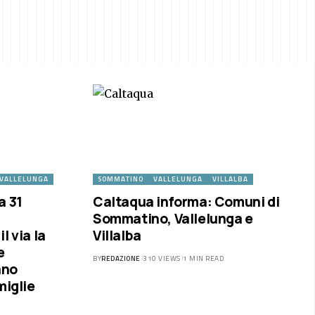
VALLELUNGA
SOMMATINO
VALLELUNGA
VILLALBA
a 31
Caltaqua informa: Comuni di
Sommatino, Vallelunga e
l via la
Villalba
e
BY
REDAZIONE
310 VIEWS
1 MIN READ
ano
miglie