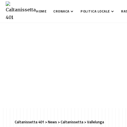
HOME
CRONACA
POLITICA LOCALE
RA
Caltanissetta 401
>
News
>
Caltanissetta
>
Vallelunga