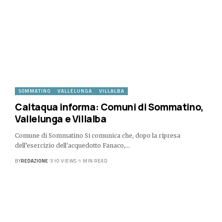
SOMMATINO
VALLELUNGA
VILLALBA
Caltaqua informa: Comuni di Sommatino,
Vallelunga e Villalba
Comune di Sommatino Si comunica che, dopo la ripresa
dell’esercizio dell'acquedotto Fanaco,…
BY
REDAZIONE
310 VIEWS
1 MIN READ