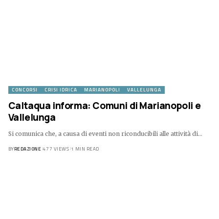
CONCORSI
CRISI IDRICA
MARIANOPOLI
VALLELUNGA
Caltaqua informa: Comuni di Marianopoli e
Vallelunga
Si comunica che, a causa di eventi non riconducibili alle attività di…
BY
REDAZIONE
477 VIEWS
1 MIN READ