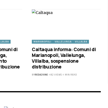
LLALBA
MARIANOPOLI
VALLELUNGA
VILLALBA
omuni di
Caltaqua informa: Comuni di
nga,
Marianopoli, Vallelunga,
nto
Villalba, sospensione
ribuzione
distribuzione
BY
REDAZIONE
182 VIEWS
1 MIN READ