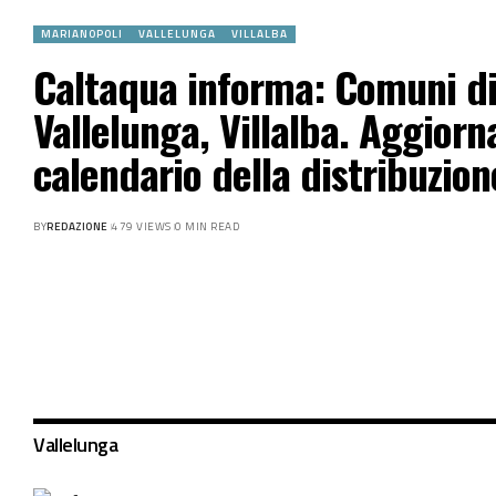
MARIANOPOLI
VALLELUNGA
VILLALBA
Caltaqua informa: Comuni di
Vallelunga, Villalba. Aggior
calendario della distribuzion
BY
REDAZIONE
479 VIEWS
0 MIN READ
Vallelunga