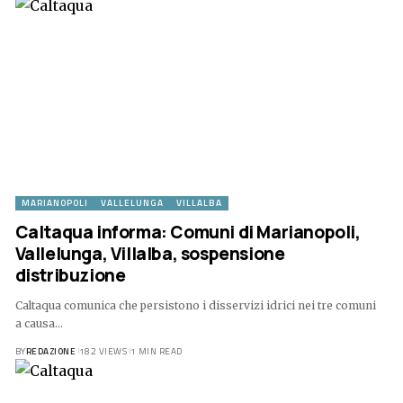
MARIANOPOLI
VALLELUNGA
VILLALBA
Caltaqua informa: Comuni di Marianopoli,
Vallelunga, Villalba, sospensione
distribuzione
Caltaqua comunica che persistono i disservizi idrici nei tre comuni
a causa…
BY
REDAZIONE
182 VIEWS
1 MIN READ