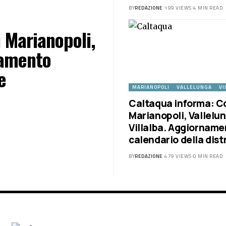
BY
REDAZIONE
199 VIEWS
4 MIN READ
 Marianopoli,
namento
e
MARIANOPOLI
VALLELUNGA
VI
Caltaqua informa: C
Marianopoli, Vallelu
Villalba. Aggiorname
calendario della dist
BY
REDAZIONE
479 VIEWS
0 MIN READ