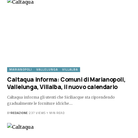
MARIANOPOLI
VALLELUNGA
VILLALBA
Caltaqua informa: Comuni di Marianopoli,
Vallelunga, Villalba, il nuovo calendario
Caltaqua informa gli utenti che Siciliacque sta riprendendo
gradualmente le forniture idriche.…
BY
REDAZIONE
237 VIEWS
1 MIN READ