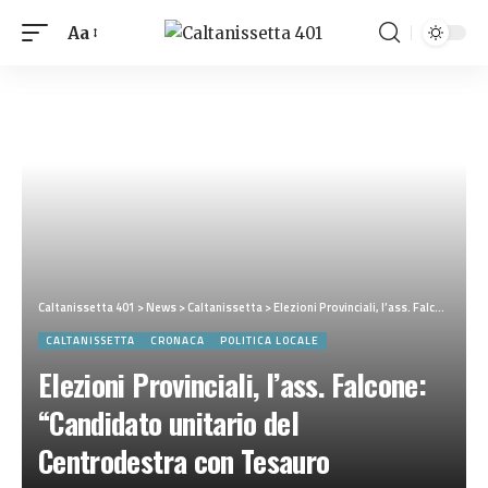
Aa
Caltanissetta 401
>
News
>
Caltanissetta
>
Elezioni Provinciali, l’ass. Falcone: “Candidato unitario del Centrodestra con Tesauro presidente scelta giusta”
CALTANISSETTA
CRONACA
POLITICA LOCALE
Elezioni Provinciali, l’ass. Falcone:
“Candidato unitario del
Centrodestra con Tesauro