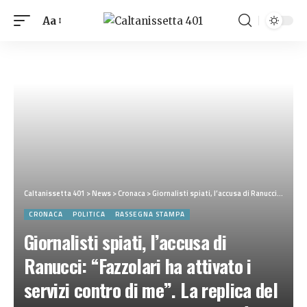
Aa
Caltanissetta 401
>
News
>
Cronaca
>
Giornalisti spiati, l’accusa di Ranucci: “Fazzolari ha attivato i servizi contro di me”. La replica del sottosegretario: “Ne risponderà in tribunale”. E intanto riesplode il caso Paragon
CRONACA
POLITICA
RASSEGNA STAMPA
Giornalisti spiati, l’accusa di
Ranucci: “Fazzolari ha attivato i
servizi contro di me”. La replica del