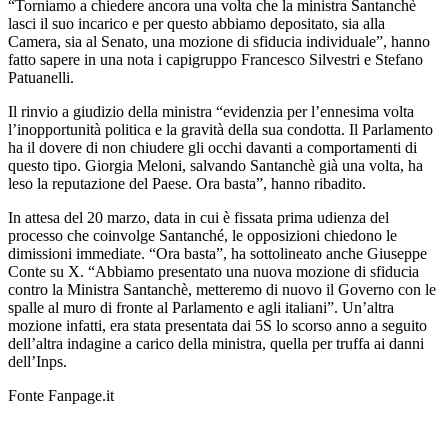
“Torniamo a chiedere ancora una volta che la ministra Santanchè
lasci il suo incarico e per questo abbiamo depositato, sia alla
Camera, sia al Senato, una mozione di sfiducia individuale”, hanno
fatto sapere in una nota i capigruppo Francesco Silvestri e Stefano
Patuanelli.
Il rinvio a giudizio della ministra “evidenzia per l’ennesima volta
l’inopportunità politica e la gravità della sua condotta. Il Parlamento
ha il dovere di non chiudere gli occhi davanti a comportamenti di
questo tipo. Giorgia Meloni, salvando Santanchè già una volta, ha
leso la reputazione del Paese. Ora basta”, hanno ribadito.
In attesa del 20 marzo, data in cui è fissata prima udienza del
processo che coinvolge Santanché, le opposizioni chiedono le
dimissioni immediate. “Ora basta”, ha sottolineato anche Giuseppe
Conte su X. “Abbiamo presentato una nuova mozione di sfiducia
contro la Ministra Santanchè, metteremo di nuovo il Governo con le
spalle al muro di fronte al Parlamento e agli italiani”. Un’altra
mozione infatti, era stata presentata dai 5S lo scorso anno a seguito
dell’altra indagine a carico della ministra, quella per truffa ai danni
dell’Inps.
Fonte Fanpage.it