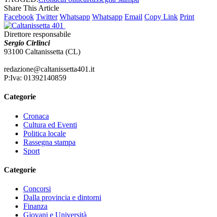
Share This Article
Facebook
Twitter
Whatsapp
Whatsapp
Email
Copy Link
Print
Direttore responsabile
Sergio Cirlinci
93100 Caltanissetta (CL)
redazione@caltanissetta401.it
P:Iva: 01392140859
Categorie
Cronaca
Cultura ed Eventi
Politica locale
Rassegna stampa
Sport
Categorie
Concorsi
Dalla provincia e dintorni
Finanza
Giovani e Università