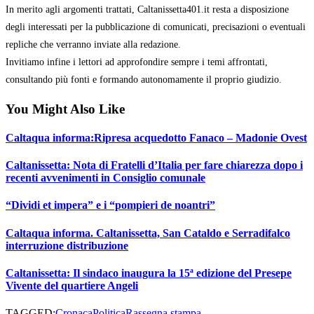
In merito agli argomenti trattati, Caltanissetta401.it resta a disposizione
degli interessati per la pubblicazione di comunicati, precisazioni o eventuali
repliche che verranno inviate alla redazione.
Invitiamo infine i lettori ad approfondire sempre i temi affrontati,
consultando più fonti e formando autonomamente il proprio giudizio.
You Might Also Like
Caltaqua informa:Ripresa acquedotto Fanaco – Madonie Ovest
Caltanissetta: Nota di Fratelli d’Italia per fare chiarezza dopo i
recenti avvenimenti in Consiglio comunale
“Dividi et impera” e i “pompieri de noantri”
Caltaqua informa. Caltanissetta, San Cataldo e Serradifalco
interruzione distribuzione
Caltanissetta: Il sindaco inaugura la 15ª edizione del Presepe
Vivente del quartiere Angeli
TAGGED:
Cronaca
Politica
Rassegna stampa