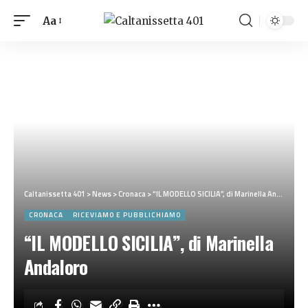
Aa
Caltanissetta 401
>
News
>
Cronaca
>
“IL MODELLO SICILIA”, di Marinella Andaloro
CRONACA
RICEVIAMO E PUBBLICHIAMO
“IL MODELLO SICILIA”, di Marinella
Andaloro