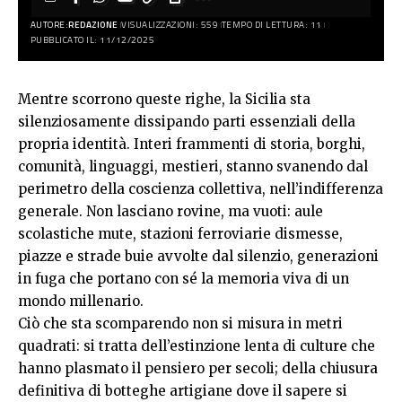
AUTORE:
REDAZIONE
VISUALIZZAZIONI: 559
TEMPO DI LETTURA: 11
PUBBLICATO IL: 11/12/2025
Mentre scorrono queste righe, la Sicilia sta
silenziosamente dissipando parti essenziali della
propria identità. Interi frammenti di storia, borghi,
comunità, linguaggi, mestieri, stanno svanendo dal
perimetro della coscienza collettiva, nell’indifferenza
generale. Non lasciano rovine, ma vuoti: aule
scolastiche mute, stazioni ferroviarie dismesse,
piazze e strade buie avvolte dal silenzio, generazioni
in fuga che portano con sé la memoria viva di un
mondo millenario.
Ciò che sta scomparendo non si misura in metri
quadrati: si tratta dell’estinzione lenta di culture che
hanno plasmato il pensiero per secoli; della chiusura
definitiva di botteghe artigiane dove il sapere si