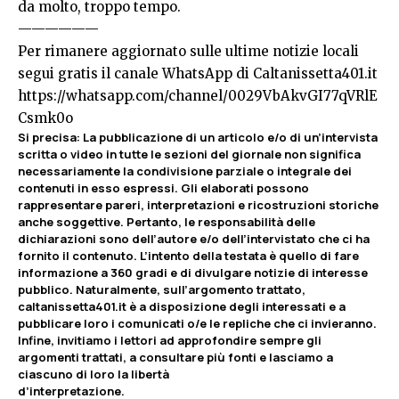
da molto, troppo tempo.
——————
Per rimanere aggiornato sulle ultime notizie locali
segui gratis il canale WhatsApp di Caltanissetta401.it
https://whatsapp.com/channel/0029VbAkvGI77qVRlE
Csmk0o
Si precisa
:
La pubblicazione di un articolo e/o di un’intervista
scritta o video in tutte le sezioni del giornale non significa
necessariamente la condivisione parziale o integrale dei
contenuti in esso espressi. Gli elaborati possono
rappresentare pareri, interpretazioni e ricostruzioni storiche
anche soggettive. Pertanto, le responsabilità delle
dichiarazioni sono dell’autore e/o dell’intervistato che ci ha
fornito il contenuto. L’intento della testata è quello di fare
informazione a 360 gradi e di divulgare notizie di interesse
pubblico. Naturalmente, sull’argomento trattato,
caltanissetta401.it è a disposizione degli interessati e a
pubblicare loro i comunicati o/e le repliche che ci invieranno.
Infine, invitiamo i lettori ad approfondire sempre gli
argomenti trattati, a consultare più fonti e lasciamo a
ciascuno di loro la libertà
d’interpretazione.