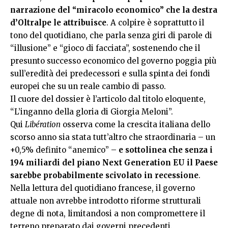
narrazione del “miracolo economico” che la destra
d’Oltralpe le attribuisce
. A colpire è soprattutto il
tono del quotidiano, che parla senza giri di parole di
“illusione” e “gioco di facciata”, sostenendo che il
presunto successo economico del governo poggia più
sull’eredità dei predecessori e sulla spinta dei fondi
europei che su un reale cambio di passo.
Il cuore del dossier è l’articolo dal titolo eloquente,
“L’inganno della gloria di Giorgia Meloni”.
Qui
Libération
osserva come la crescita italiana dello
scorso anno sia stata tutt’altro che straordinaria – un
+0,5% definito “anemico” –
e sottolinea che senza i
194 miliardi del piano Next Generation EU il Paese
sarebbe probabilmente scivolato in recessione
.
Nella lettura del quotidiano francese, il governo
attuale non avrebbe introdotto riforme strutturali
degne di nota, limitandosi a non compromettere il
terreno preparato dai governi precedenti.