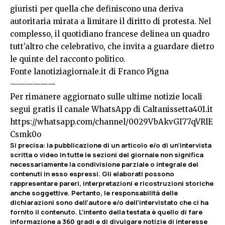
giuristi per quella che definiscono una deriva
autoritaria mirata a limitare il diritto di protesta. Nel
complesso, il quotidiano francese delinea un quadro
tutt’altro che celebrativo, che invita a guardare dietro
le quinte del racconto politico.
Fonte
lanotiziagiornale.it
di Franco Pigna
——————
Per rimanere aggiornato sulle ultime notizie locali
segui gratis il canale WhatsApp di Caltanissetta401.it
https://whatsapp.com/channel/0029VbAkvGI77qVRlE
Csmk0o
Si precisa
:
la pubblicazione di un articolo e/o di un’intervista
scritta o video in tutte le sezioni del giornale non significa
necessariamente la condivisione parziale o integrale dei
contenuti in esso espressi. Gli elaborati possono
rappresentare pareri, interpretazioni e ricostruzioni storiche
anche soggettive. Pertanto, le responsabilità delle
dichiarazioni sono dell’autore e/o dell’intervistato che ci ha
fornito il contenuto. L’intento della testata è quello di fare
informazione a 360 gradi e di divulgare notizie di interesse