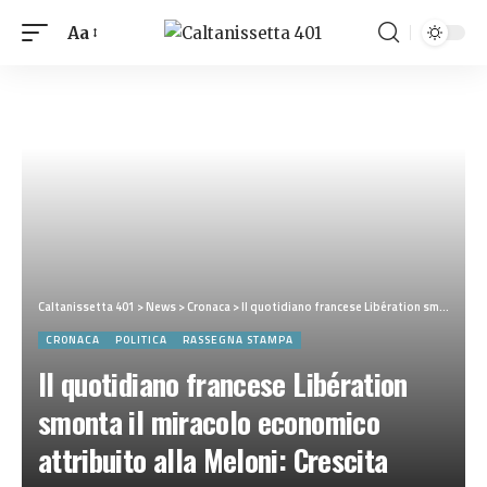
Aa
Caltanissetta 401
>
News
>
Cronaca
>
Il quotidiano francese Libération smonta il miracolo economico attribuito alla Meloni: Crescita debole, dipendenza dai fondi UE e nessuna vera riforma
CRONACA
POLITICA
RASSEGNA STAMPA
Il quotidiano francese Libération
smonta il miracolo economico
attribuito alla Meloni: Crescita