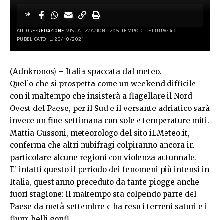
AUTORE:
REDAZIONE
VISUALIZZAZIONI: 295
TEMPO DI LETTURA: 4
PUBBLICATO IL: 26/10/2024
(Adnkronos) – Italia spaccata dal meteo.
Quello che si prospetta come un weekend difficile
con il maltempo che insisterà a flagellare il Nord-
Ovest del Paese, per il Sud e il versante adriatico sarà
invece un fine settimana con sole e temperature miti.
Mattia Gussoni, meteorologo del sito iLMeteo.it,
conferma che altri nubifragi colpiranno ancora in
particolare alcune regioni con violenza autunnale.
E’ infatti questo il periodo dei fenomeni più intensi in
Italia, quest’anno preceduto da tante piogge anche
fuori stagione: il maltempo sta colpendo parte del
Paese da metà settembre e ha reso i terreni saturi e i
fiumi belli gonfi.