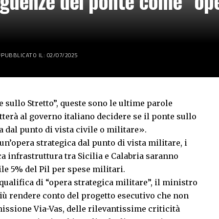
eguenze del ponte come “op
PUBBLICATO IL: 02/07/2025
e sullo Stretto”, queste sono le ultime parole
erà al governo italiano decidere se il ponte sullo
a dal punto di vista civile o militare».
n’opera strategica dal punto di vista militare, i
ca infrastruttura tra Sicilia e Calabria saranno
ile 5% del Pil per spese militari.
 qualifica di “opera strategica militare”, il ministro
più rendere conto del progetto esecutivo che non
issione Via-Vas, delle rilevantissime criticità