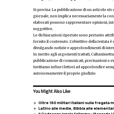
Si precisa: La pubblicazione di un articolo e/o di
giornale, non implica necessariamente la condiv
elaborati possono rappresentare opinioni, inte
soggettivo.
Le dichiarazioni riportate sono pertanto attribu
fornito il contenuto. L'obiettivo della testata 
divulgando notizie e approfondimenti di inter
In merito agli argomenti trattati, Caltanissetta
pubblicazione di comunicati, precisazioni o ev
Invitiamo infine i lettori ad approfondire sem
autonomamente il proprio giudizio.
You Might Also Like
Oltre 160 militari italiani sulla fregata m
Latino alle medie, Bibbia alle elementari
Il Codacons lancia l’allarme: “Accordo 