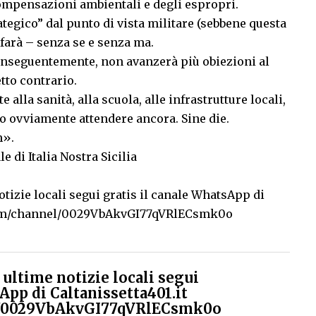
compensazioni ambientali e degli espropri.
tegico” dal punto di vista militare (sebbene questa
i farà – senza se e senza ma.
conseguentemente, non avanzerà più obiezioni al
tto contrario.
 alla sanità, alla scuola, alle infrastrutture locali,
nno ovviamente attendere ancora. Sine die.
m».
e di Italia Nostra Sicilia
tizie locali segui gratis il canale WhatsApp di
com/channel/0029VbAkvGI77qVRlECsmk0o
ultime notizie locali segui
App di Caltanissetta401.it
el/0029VbAkvGI77qVRlECsmk0o