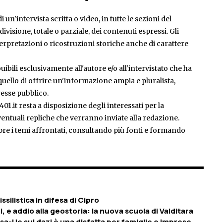
 un'intervista scritta o video, in tutte le sezioni del
isione, totale o parziale, dei contenuti espressi. Gli
rpretazioni o ricostruzioni storiche anche di carattere
ibili esclusivamente all'autore e/o all'intervistato che ha
è quello di offrire un'informazione ampia e pluralista,
esse pubblico.
401.it resta a disposizione degli interessati per la
entuali repliche che verranno inviate alla redazione.
pre i temi affrontati, consultando più fonti e formando
issilistica in difesa di Cipro
, e addio alla geostoria: la nuova scuola di Valditara
Usa-Ue sui dazi è una disfatta per famiglie e imprese