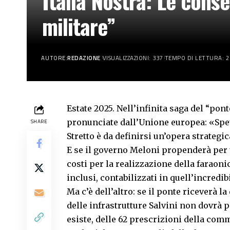
Italia Nostra: Le cons
militare”
AUTORE:
REDAZIONE
VISUALIZZAZIONI: 337
TEMPO DI LETTURA: 2
Estate 2025. Nell’infinita saga del “pont
pronunciate dall’Unione europea: «Spett
SHARE
Stretto è da definirsi un’opera strategic
E se il governo Meloni propenderà per u
costi per la realizzazione della faraoni
inclusi, contabilizzati in quell’incredib
Ma c’è dell’altro: se il ponte riceverà la
delle infrastrutture Salvini non dovrà 
esiste, delle 62 prescrizioni della comm