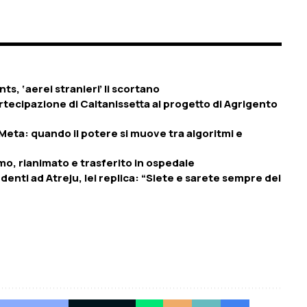
ts, ‘aerei stranieri’ li scortano
artecipazione di Caltanissetta al progetto di Agrigento
Meta: quando il potere si muove tra algoritmi e
o, rianimato e trasferito in ospedale
denti ad Atreju, lei replica: “Siete e sarete sempre dei