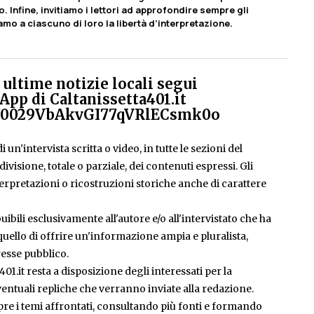
o. Infine, invitiamo i lettori ad approfondire sempre gli
iamo a ciascuno di loro la libertà d’interpretazione.
ultime notizie locali segui
App di Caltanissetta401.it
el/0029VbAkvGI77qVRlECsmk0o
 un'intervista scritta o video, in tutte le sezioni del
isione, totale o parziale, dei contenuti espressi. Gli
rpretazioni o ricostruzioni storiche anche di carattere
ibili esclusivamente all'autore e/o all'intervistato che ha
è quello di offrire un'informazione ampia e pluralista,
esse pubblico.
401.it resta a disposizione degli interessati per la
entuali repliche che verranno inviate alla redazione.
pre i temi affrontati, consultando più fonti e formando