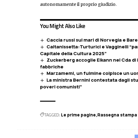
autonomamente il proprio giudizio.
You Might Also Like
Caccia russi sui mari di Norvegia e Baren
Caltanissetta:Turturici e Vagginelli “p
Capitale della Cultura 2025”
Zuckerberg accoglie Elkann nel Cda di 
fabbriche
Marzamemi, un fulmine colpisce un uom
La ministra Bernini contestata dagli stu
poveri comunisti”
TAGGED:
Le prime pagine
Rassegna stampa