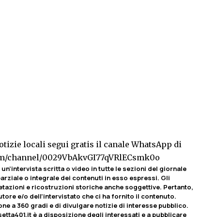
tizie locali segui gratis il canale WhatsApp di
com/channel/0029VbAkvGI77qVRlECsmk0o
un’intervista scritta o video in tutte le sezioni del giornale
rziale o integrale dei contenuti in esso espressi. Gli
etazioni e ricostruzioni storiche anche soggettive. Pertanto,
tore e/o dell’intervistato che ci ha fornito il contenuto.
ione a 360 gradi e di divulgare notizie di interesse pubblico.
etta401.it è a disposizione degli interessati e a pubblicare