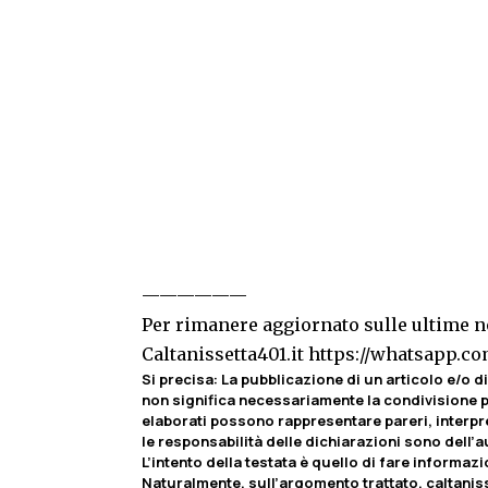
——————
Per rimanere aggiornato sulle ultime no
Caltanissetta401.it
https://whatsapp.
Si precisa
:
La pubblicazione di un articolo e/o di 
non significa necessariamente la condivisione pa
elaborati possono rappresentare pareri, interpr
le responsabilità delle dichiarazioni sono dell’au
L’intento della testata è quello di fare informaz
Naturalmente, sull’argomento trattato, caltaniss