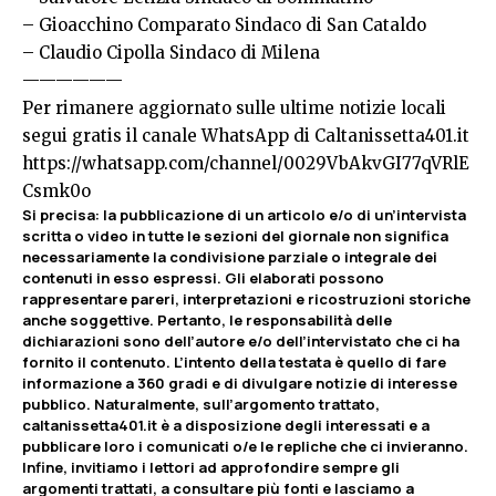
– Gioacchino Comparato Sindaco di San Cataldo
– Claudio Cipolla Sindaco di Milena
——————
Per rimanere aggiornato sulle ultime notizie locali
segui gratis il canale WhatsApp di Caltanissetta401.it
https://whatsapp.com/channel/0029VbAkvGI77qVRlE
Csmk0o
Si precisa:
la pubblicazione di un articolo e/o di un’intervista
scritta o video in tutte le sezioni del giornale non significa
necessariamente la condivisione parziale o integrale dei
contenuti in esso espressi. Gli elaborati possono
rappresentare pareri, interpretazioni e ricostruzioni storiche
anche soggettive. Pertanto, le responsabilità delle
dichiarazioni sono dell’autore e/o dell’intervistato che ci ha
fornito il contenuto. L’intento della testata è quello di fare
informazione a 360 gradi e di divulgare notizie di interesse
pubblico. Naturalmente, sull’argomento trattato,
caltanissetta401.it è a disposizione degli interessati e a
pubblicare loro i comunicati o/e le repliche che ci invieranno.
Infine, invitiamo i lettori ad approfondire sempre gli
argomenti trattati, a consultare più fonti e lasciamo a