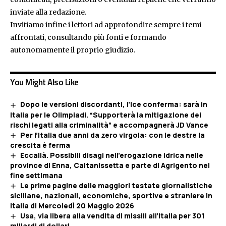
inviate alla redazione.
Invitiamo infine i lettori ad approfondire sempre i temi
affrontati, consultando più fonti e formando
autonomamente il proprio giudizio.
You Might Also Like
Dopo le versioni discordanti, l’Ice conferma: sarà in
Italia per le Olimpiadi. “Supporterà la mitigazione dei
rischi legati alla criminalità” e accompagnerà JD Vance
Per l’Italia due anni da zero virgola: con le destre la
crescita è ferma
Eccallà. Possibili disagi nell’erogazione idrica nelle
province di Enna, Caltanissetta e parte di Agrigento nel
fine settimana
Le prime pagine delle maggiori testate giornalistiche
siciliane, nazionali, economiche, sportive e straniere in
Italia di Mercoledì 20 Maggio 2026
Usa, via libera alla vendita di missili all’Italia per 301
miliardi di dollari