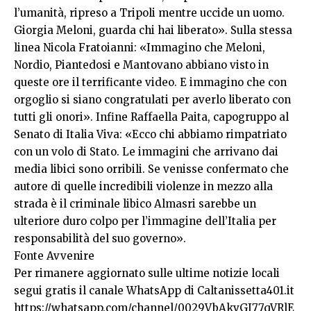
l’umanità, ripreso a Tripoli mentre uccide un uomo.
Giorgia Meloni, guarda chi hai liberato». Sulla stessa
linea Nicola Fratoianni: «Immagino che Meloni,
Nordio, Piantedosi e Mantovano abbiano visto in
queste ore il terrificante video. E immagino che con
orgoglio si siano congratulati per averlo liberato con
tutti gli onori». Infine Raffaella Paita, capogruppo al
Senato di Italia Viva: «Ecco chi abbiamo rimpatriato
con un volo di Stato. Le immagini che arrivano dai
media libici sono orribili. Se venisse confermato che
autore di quelle incredibili violenze in mezzo alla
strada è il criminale libico Almasri sarebbe un
ulteriore duro colpo per l’immagine dell’Italia per
responsabilità del suo governo».
Fonte
Avvenire
Per rimanere aggiornato sulle ultime notizie locali
segui gratis il canale WhatsApp di Caltanissetta401.it
https://whatsapp.com/channel/0029VbAkvGI77qVRlE