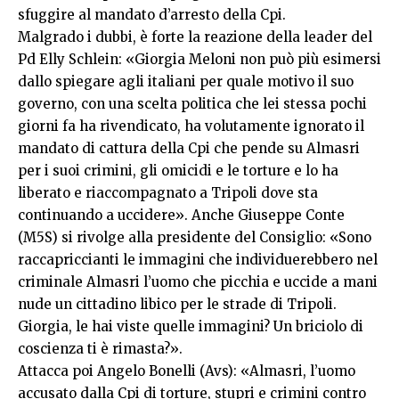
sfuggire al mandato d’arresto della Cpi.
Malgrado i dubbi, è forte la reazione della leader del
Pd Elly Schlein: «Giorgia Meloni non può più esimersi
dallo spiegare agli italiani per quale motivo il suo
governo, con una scelta politica che lei stessa pochi
giorni fa ha rivendicato, ha volutamente ignorato il
mandato di cattura della Cpi che pende su Almasri
per i suoi crimini, gli omicidi e le torture e lo ha
liberato e riaccompagnato a Tripoli dove sta
continuando a uccidere». Anche Giuseppe Conte
(M5S) si rivolge alla presidente del Consiglio: «Sono
raccapriccianti le immagini che individuerebbero nel
criminale Almasri l’uomo che picchia e uccide a mani
nude un cittadino libico per le strade di Tripoli.
Giorgia, le hai viste quelle immagini? Un briciolo di
coscienza ti è rimasta?».
Attacca poi Angelo Bonelli (Avs): «Almasri, l’uomo
accusato dalla Cpi di torture, stupri e crimini contro