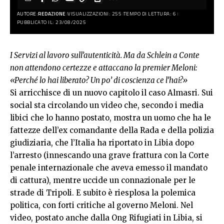
AUTORE:
REDAZIONE
VISUALIZZAZIONI: 255
TEMPO DI LETTURA: 6
PUBBLICATO IL: 23/08/2025
I Servizi al lavoro sull’autenticità. Ma da Schlein a Conte
non attendono certezze e attaccano la premier Meloni:
«Perché lo hai liberato? Un po’ di coscienza ce l’hai?»
Si arricchisce di un nuovo capitolo il caso Almasri. Sui
social sta circolando un video che, secondo i media
libici che lo hanno postato, mostra un uomo che ha le
fattezze dell’ex comandante della Rada e della polizia
giudiziaria, che l’Italia ha riportato in Libia dopo
l’arresto (innescando una grave frattura con la Corte
penale internazionale che aveva emesso il mandato
di cattura), mentre uccide un connazionale per le
strade di Tripoli. E subito è riesplosa la polemica
politica, con forti critiche al governo Meloni. Nel
video, postato anche dalla Ong Rifugiati in Libia, si