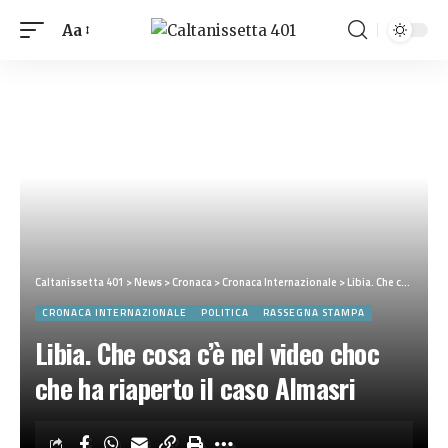
Aa
Caltanissetta 401
>
News
>
Cronaca
>
Cronaca Internazionale
>
Libia. Che cosa c’è nel video choc che ha riaperto il caso Almasri
CRONACA INTERNAZIONALE
POLITICA
RASSEGNA STAMPA
Libia. Che cosa c’è nel video choc
che ha riaperto il caso Almasri