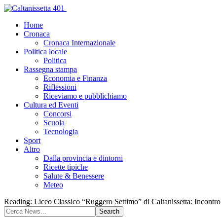
Home
Cronaca
Cronaca Internazionale
Politica locale
Politica
Rassegna stampa
Economia e Finanza
Riflessioni
Riceviamo e pubblichiamo
Cultura ed Eventi
Concorsi
Scuola
Tecnologia
Sport
Altro
Dalla provincia e dintorni
Ricette tipiche
Salute & Benessere
Meteo
Reading:
Liceo Classico “Ruggero Settimo” di Caltanissetta: Incontro 