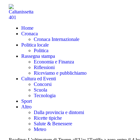
Home
Cronaca
Cronaca Internazionale
Politica locale
Politica
Rassegna stampa
Economia e Finanza
Riflessioni
Riceviamo e pubblichiamo
Cultura ed Eventi
Concorsi
Scuola
Tecnologia
Sport
Altro
Dalla provincia e dintorni
Ricette tipiche
Salute & Benessere
Meteo
Reading:
L’ultimatum di Trump all’Ue: “Tariffe a zero entro il 4 l