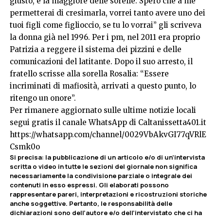
giusto, è la maggiore delle sorelle. Spero che a me
permetterai di cresimarla, vorrei tanto avere uno dei
tuoi figli come figlioccio, se tu lo vorrai” gli scriveva
la donna già nel 1996. Per i pm, nel 2011 era proprio
Patrizia a reggere il sistema dei pizzini e delle
comunicazioni del latitante. Dopo il suo arresto, il
fratello scrisse alla sorella Rosalia: “Essere
incriminati di mafiosità, arrivati a questo punto, lo
ritengo un onore”.
Per rimanere aggiornato sulle ultime notizie locali
segui gratis il canale WhatsApp di Caltanissetta401.it
https://whatsapp.com/channel/0029VbAkvGI77qVRlE
Csmk0o
Si precisa: la pubblicazione di un articolo e/o di un’intervista
scritta o video in tutte le sezioni del giornale non significa
necessariamente la condivisione parziale o integrale dei
contenuti in esso espressi. Gli elaborati possono
rappresentare pareri, interpretazioni e ricostruzioni storiche
anche soggettive. Pertanto, le responsabilità delle
dichiarazioni sono dell’autore e/o dell’intervistato che ci ha