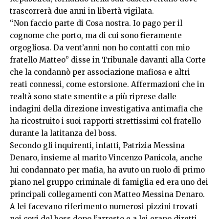
trascorrerà due anni in libertà vigilata.
“Non faccio parte di Cosa nostra. Io pago per il
cognome che porto, ma di cui sono fieramente
orgogliosa. Da vent’anni non ho contatti con mio
fratello Matteo” disse in Tribunale davanti alla Corte
che la condannò per associazione mafiosa e altri
reati connessi, come estorsione. Affermazioni che in
realtà sono state smentite a più riprese dalle
indagini della direzione investigativa antimafia che
ha ricostruito i suoi rapporti strettissimi col fratello
durante la latitanza del boss.
Secondo gli inquirenti, infatti, Patrizia Messina
Denaro, insieme al marito Vincenzo Panicola, anche
lui condannato per mafia, ha avuto un ruolo di primo
piano nel gruppo criminale di famiglia ed era uno dei
principali collegamenti con Matteo Messina Denaro.
A lei facevano riferimento numerosi pizzini trovati
nei covi del boss dopo l’arresto e a lei erano diretti