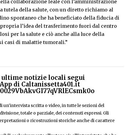
i, nella collaborazione leale con l’amministrazione
a tutela della salute, con un diretto richiamo al
dino spontaneo che ha beneficiato della fiducia di
propria l’idea del trasferimento fuori dal centro
losi per la salute e ciò anche alla luce della
i casi di malattie tumorali.”
ultime notizie locali segui
App di Caltanissetta401.it
el/0029VbAkvGI77qVRlECsmk0o
 un'intervista scritta o video, in tutte le sezioni del
isione, totale o parziale, dei contenuti espressi. Gli
rpretazioni o ricostruzioni storiche anche di carattere