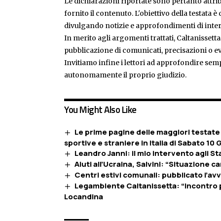
Le dichiarazioni riportate sono pertanto attribu
fornito il contenuto. L'obiettivo della testata 
divulgando notizie e approfondimenti di inter
In merito agli argomenti trattati, Caltanissetta
pubblicazione di comunicati, precisazioni o ev
Invitiamo infine i lettori ad approfondire sem
autonomamente il proprio giudizio.
You Might Also Like
Le prime pagine delle maggiori testate 
sportive e straniere in Italia di Sabato 1
Leandro Janni: il mio intervento agli St
Aiuti all’Ucraina, Salvini: “Situazione 
Centri estivi comunali: pubblicato l’av
Legambiente Caltanissetta: “Incontro p
Locandina