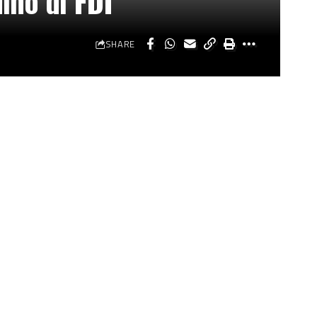
ino di FDI
SHARE