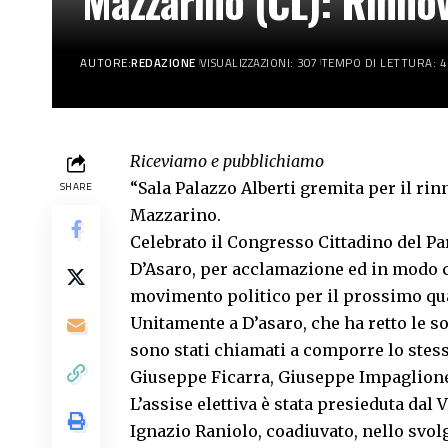
Mazzarino (CL): Rinno
AUTORE:
REDAZIONE
VISUALIZZAZIONI: 307
TEMPO DI LETTURA: 4
Riceviamo e pubblichiamo
“Sala Palazzo Alberti gremita per il ri
SHARE
Mazzarino.
Celebrato il Congresso Cittadino del Par
D’Asaro, per acclamazione ed in modo co
movimento politico per il prossimo qu
Unitamente a D’asaro, che ha retto le s
sono stati chiamati a comporre lo stesso
Giuseppe Ficarra, Giuseppe Impaglione
L’assise elettiva è stata presieduta dal
Ignazio Raniolo, coadiuvato, nello svol