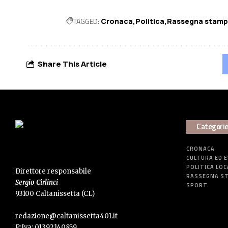
TAGGED:
Cronaca
Politica
Rassegna stam
Share This Article
Categori
CRONACA
CULTURA ED 
POLITICA LOC
Direttore responsabile
RASSEGNA S
Sergio Cirlinci
SPORT
93100 Caltanissetta (CL)
redazione@caltanissetta401.it
P:Iva: 01392140859