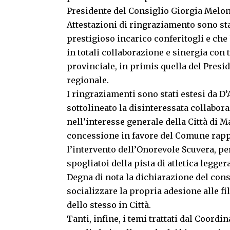
Presidente del Consiglio Giorgia Melon
Attestazioni di ringraziamento sono sta
prestigioso incarico conferitogli e che
in totali collaborazione e sinergia con t
provinciale, in primis quella del Presi
regionale.
I ringraziamenti sono stati estesi da D
sottolineato la disinteressata collabora
nell’interesse generale della Città di 
concessione in favore del Comune rappr
l’intervento dell’Onorevole Scuvera, per
spogliatoi della pista di atletica legge
Degna di nota la dichiarazione del con
socializzare la propria adesione alle f
dello stesso in Città.
Tanti, infine, i temi trattati dal Coordi