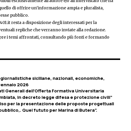
ibili esclusivamente all'autore e/o all'intervistato che ha
è quello di offrire un'informazione ampia e pluralista,
esse pubblico.
401.it resta a disposizione degli interessati per la
entuali repliche che verranno inviate alla redazione.
pre i temi affrontati, consultando più fonti e formando
giornalistiche siciliane, nazionali, economiche,
0 Gennaio 2026
ati Generali dell’Offerta Formativa Universitaria
cambiata, in decreto legge difesa e protezione civili”
viso per la presentazione delle proposte progettuali
ubblico,. Quel fututo per Marina di Butera”.