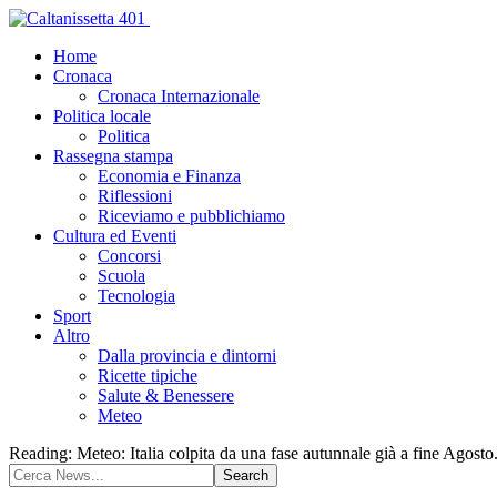
Home
Cronaca
Cronaca Internazionale
Politica locale
Politica
Rassegna stampa
Economia e Finanza
Riflessioni
Riceviamo e pubblichiamo
Cultura ed Eventi
Concorsi
Scuola
Tecnologia
Sport
Altro
Dalla provincia e dintorni
Ricette tipiche
Salute & Benessere
Meteo
Reading:
Meteo: Italia colpita da una fase autunnale già a fine Agost