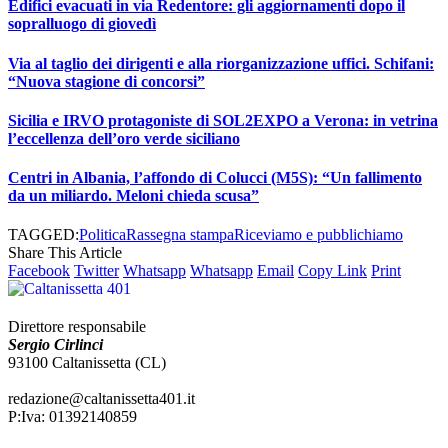
Edifici evacuati in via Redentore: gli aggiornamenti dopo il
sopralluogo di giovedì
Via al taglio dei dirigenti e alla riorganizzazione uffici. Schifani:
“Nuova stagione di concorsi”
Sicilia e IRVO protagoniste di SOL2EXPO a Verona: in vetrina
l’eccellenza dell’oro verde siciliano
Centri in Albania, l’affondo di Colucci (M5S): “Un fallimento
da un miliardo. Meloni chieda scusa”
TAGGED:
Politica
Rassegna stampa
Riceviamo e pubblichiamo
Share This Article
Facebook
Twitter
Whatsapp
Whatsapp
Email
Copy Link
Print
Direttore responsabile
Sergio Cirlinci
93100 Caltanissetta (CL)
redazione@caltanissetta401.it
P:Iva: 01392140859