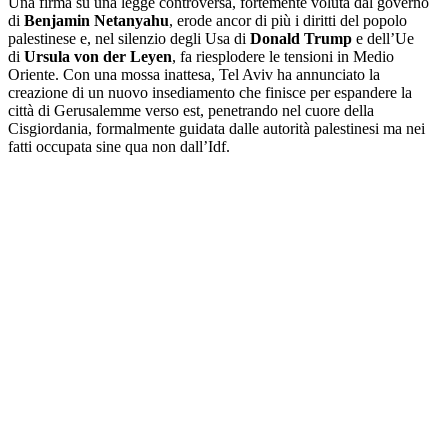
Una firma su una legge controversa, fortemente voluta dal governo
di
Benjamin Netanyahu
, erode ancor di più i diritti del popolo
palestinese e, nel silenzio degli Usa di
Donald Trump
e dell’Ue
di
Ursula von der Leyen
, fa riesplodere le tensioni in Medio
Oriente. Con una mossa inattesa, Tel Aviv ha annunciato la
creazione di un nuovo insediamento che finisce per espandere la
città di Gerusalemme verso est, penetrando nel cuore della
Cisgiordania, formalmente guidata dalle autorità palestinesi ma nei
fatti occupata sine qua non dall’Idf.