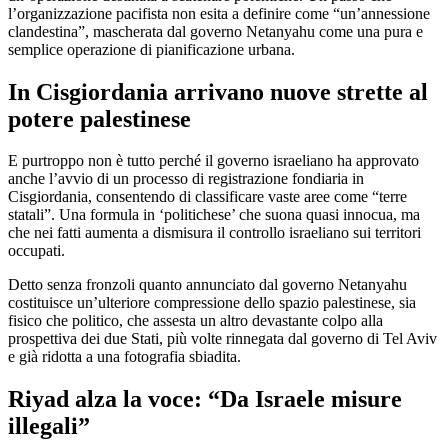
l’organizzazione pacifista non esita a definire come “un’annessione
clandestina”, mascherata dal governo Netanyahu come una pura e
semplice operazione di pianificazione urbana.
In Cisgiordania arrivano nuove strette al
potere palestinese
E purtroppo non è tutto perché il governo israeliano ha approvato
anche l’avvio di un processo di registrazione fondiaria in
Cisgiordania, consentendo di classificare vaste aree come “terre
statali”. Una formula in ‘politichese’ che suona quasi innocua, ma
che nei fatti aumenta a dismisura il controllo israeliano sui territori
occupati.
Detto senza fronzoli quanto annunciato dal governo Netanyahu
costituisce un’ulteriore compressione dello spazio palestinese, sia
fisico che politico, che assesta un altro devastante colpo alla
prospettiva dei due Stati, più volte rinnegata dal governo di Tel Aviv
e già ridotta a una fotografia sbiadita.
Riyad alza la voce: “Da Israele misure
illegali”