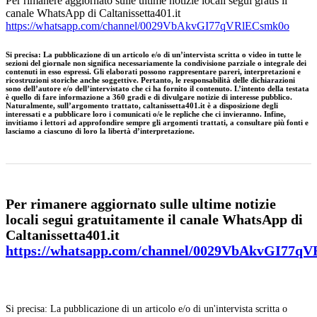
Per rimanere aggiornato sulle ultime notizie locali segui gratis il
canale WhatsApp di Caltanissetta401.it
https://whatsapp.com/channel/0029VbAkvGI77qVRlECsmk0o
Si precisa
:
La pubblicazione di un articolo e/o di un’intervista scritta o video in tutte le
sezioni del giornale non significa necessariamente la condivisione parziale o integrale dei
contenuti in esso espressi. Gli elaborati possono rappresentare pareri, interpretazioni e
ricostruzioni storiche anche soggettive. Pertanto, le responsabilità delle dichiarazioni
sono dell’autore e/o dell’intervistato che ci ha fornito il contenuto. L’intento della testata
è quello di fare informazione a 360 gradi e di divulgare notizie di interesse pubblico.
Naturalmente, sull’argomento trattato, caltanissetta401.it è a disposizione degli
interessati e a pubblicare loro i comunicati o/e le repliche che ci invieranno. Infine,
invitiamo i lettori ad approfondire sempre gli argomenti trattati, a consultare più fonti e
lasciamo a ciascuno di loro la libertà d’interpretazione.
Per rimanere aggiornato sulle ultime notizie
locali segui gratuitamente il canale WhatsApp di
Caltanissetta401.it
https://whatsapp.com/channel/0029VbAkvGI77q
Si precisa: La pubblicazione di un articolo e/o di un'intervista scritta o