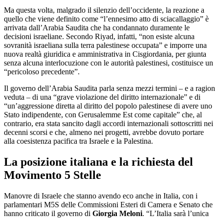
Ma questa volta, malgrado il silenzio dell’occidente, la reazione a
quello che viene definito come “l’ennesimo atto di sciacallaggio” è
arrivata dall’Arabia Saudita che ha condannato duramente le
decisioni israeliane. Secondo Riyad, infatti, “non esiste alcuna
sovranità israeliana sulla terra palestinese occupata” e imporre una
nuova realtà giuridica e amministrativa in Cisgiordania, per giunta
senza alcuna interlocuzione con le autorità palestinesi, costituisce un
“pericoloso precedente”.
Il governo dell’Arabia Saudita parla senza mezzi termini – e a ragion
veduta – di una “grave violazione del diritto internazionale” e di
“un’aggressione diretta al diritto del popolo palestinese di avere uno
Stato indipendente, con Gerusalemme Est come capitale” che, al
contrario, era stata sancito dagli accordi internazionali sottoscritti nei
decenni scorsi e che, almeno nei progetti, avrebbe dovuto portare
alla coesistenza pacifica tra Israele e la Palestina.
La posizione italiana e la richiesta del
Movimento 5 Stelle
Manovre di Israele che stanno avendo eco anche in Italia, con i
parlamentari M5S delle Commissioni Esteri di Camera e Senato che
hanno criticato il governo di
Giorgia Meloni
. “L’Italia sarà l’unica