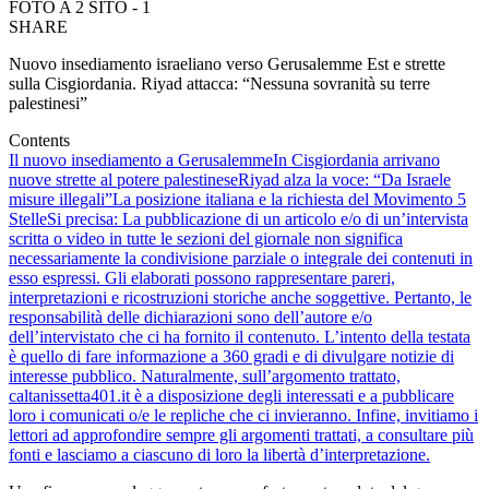
FOTO A 2 SITO - 1
SHARE
Nuovo insediamento israeliano verso Gerusalemme Est e strette
sulla Cisgiordania. Riyad attacca: “Nessuna sovranità su terre
palestinesi”
Contents
Il nuovo insediamento a Gerusalemme
In Cisgiordania arrivano
nuove strette al potere palestinese
Riyad alza la voce: “Da Israele
misure illegali”
La posizione italiana e la richiesta del Movimento 5
Stelle
Si precisa: La pubblicazione di un articolo e/o di un’intervista
scritta o video in tutte le sezioni del giornale non significa
necessariamente la condivisione parziale o integrale dei contenuti in
esso espressi. Gli elaborati possono rappresentare pareri,
interpretazioni e ricostruzioni storiche anche soggettive. Pertanto, le
responsabilità delle dichiarazioni sono dell’autore e/o
dell’intervistato che ci ha fornito il contenuto. L’intento della testata
è quello di fare informazione a 360 gradi e di divulgare notizie di
interesse pubblico. Naturalmente, sull’argomento trattato,
caltanissetta401.it è a disposizione degli interessati e a pubblicare
loro i comunicati o/e le repliche che ci invieranno. Infine, invitiamo i
lettori ad approfondire sempre gli argomenti trattati, a consultare più
fonti e lasciamo a ciascuno di loro la libertà d’interpretazione.