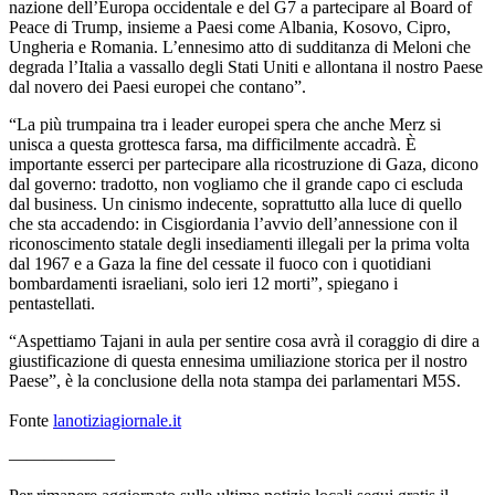
nazione dell’Europa occidentale e del G7 a partecipare al Board of
Peace di Trump, insieme a Paesi come Albania, Kosovo, Cipro,
Ungheria e Romania. L’ennesimo atto di sudditanza di Meloni che
degrada l’Italia a vassallo degli Stati Uniti e allontana il nostro Paese
dal novero dei Paesi europei che contano”.
“La più trumpaina tra i leader europei spera che anche Merz si
unisca a questa grottesca farsa, ma difficilmente accadrà. È
importante esserci per partecipare alla ricostruzione di Gaza, dicono
dal governo: tradotto, non vogliamo che il grande capo ci escluda
dal business. Un cinismo indecente, soprattutto alla luce di quello
che sta accadendo: in Cisgiordania l’avvio dell’annessione con il
riconoscimento statale degli insediamenti illegali per la prima volta
dal 1967 e a Gaza la fine del cessate il fuoco con i quotidiani
bombardamenti israeliani, solo ieri 12 morti”, spiegano i
pentastellati.
“Aspettiamo Tajani in aula per sentire cosa avrà il coraggio di dire a
giustificazione di questa ennesima umiliazione storica per il nostro
Paese”, è la conclusione della nota stampa dei parlamentari M5S.
Fonte
lanotiziagiornale.it
——————