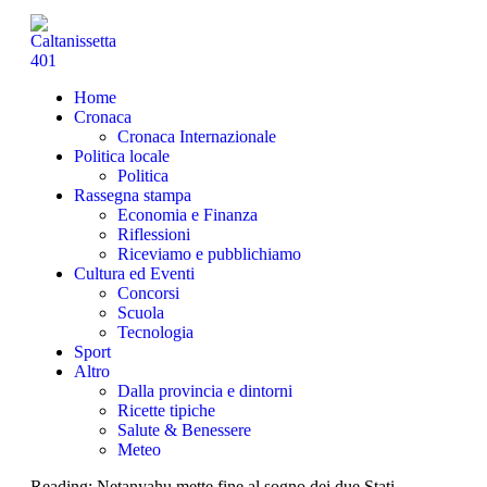
Home
Cronaca
Cronaca Internazionale
Politica locale
Politica
Rassegna stampa
Economia e Finanza
Riflessioni
Riceviamo e pubblichiamo
Cultura ed Eventi
Concorsi
Scuola
Tecnologia
Sport
Altro
Dalla provincia e dintorni
Ricette tipiche
Salute & Benessere
Meteo
Reading:
Netanyahu mette fine al sogno dei due Stati