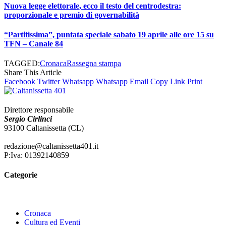
Nuova legge elettorale, ecco il testo del centrodestra:
proporzionale e premio di governabilità
“Partitissima”, puntata speciale sabato 19 aprile alle ore 15 su
TFN – Canale 84
TAGGED:
Cronaca
Rassegna stampa
Share This Article
Facebook
Twitter
Whatsapp
Whatsapp
Email
Copy Link
Print
Direttore responsabile
Sergio Cirlinci
93100 Caltanissetta (CL)
redazione@caltanissetta401.it
P:Iva: 01392140859
Categorie
Cronaca
Cultura ed Eventi