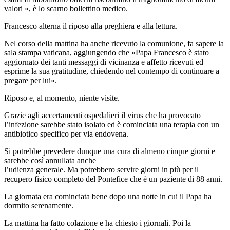
valori », è lo scarno bollettino medico.
Francesco alterna il riposo alla preghiera e alla lettura.
Nel corso della mattina ha anche ricevuto la comunione, fa sapere la
sala stampa vaticana, aggiungendo che «Papa Francesco è stato
aggiornato dei tanti messaggi di vicinanza e affetto ricevuti ed
esprime la sua gratitudine, chiedendo nel contempo di continuare a
pregare per lui».
Riposo e, al momento, niente visite.
Grazie agli accertamenti ospedalieri il virus che ha provocato
l’infezione sarebbe stato isolato ed è cominciata una terapia con un
antibiotico specifico per via endovena.
Si potrebbe prevedere dunque una cura di almeno cinque giorni e
sarebbe così annullata anche
l’udienza generale. Ma potrebbero servire giorni in più per il
recupero fisico completo del Pontefice che è un paziente di 88 anni.
La giornata era cominciata bene dopo una notte in cui il Papa ha
dormito serenamente.
La mattina ha fatto colazione e ha chiesto i giornali. Poi la