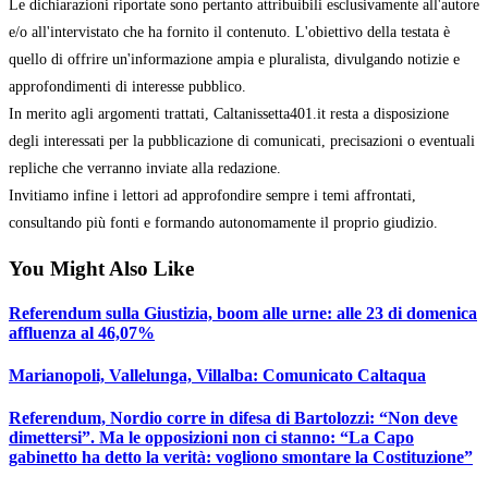
Le dichiarazioni riportate sono pertanto attribuibili esclusivamente all'autore
e/o all'intervistato che ha fornito il contenuto. L'obiettivo della testata è
quello di offrire un'informazione ampia e pluralista, divulgando notizie e
approfondimenti di interesse pubblico.
In merito agli argomenti trattati, Caltanissetta401.it resta a disposizione
degli interessati per la pubblicazione di comunicati, precisazioni o eventuali
repliche che verranno inviate alla redazione.
Invitiamo infine i lettori ad approfondire sempre i temi affrontati,
consultando più fonti e formando autonomamente il proprio giudizio.
You Might Also Like
Referendum sulla Giustizia, boom alle urne: alle 23 di domenica
affluenza al 46,07%
Marianopoli, Vallelunga, Villalba: Comunicato Caltaqua
Referendum, Nordio corre in difesa di Bartolozzi: “Non deve
dimettersi”. Ma le opposizioni non ci stanno: “La Capo
gabinetto ha detto la verità: vogliono smontare la Costituzione”