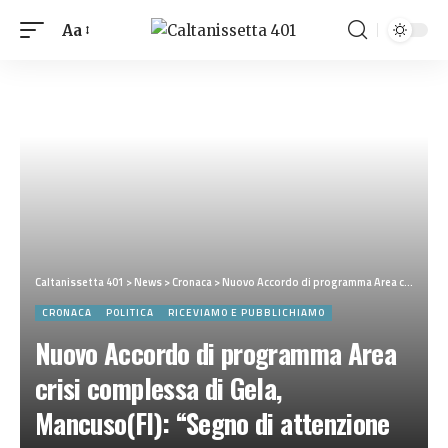
Aa
Caltanissetta 401
>
News
>
Cronaca
>
Nuovo Accordo di programma Area crisi complessa di Gela, Mancuso(FI): “Segno di attenzione del presidente Schifani verso la città”
CRONACA
POLITICA
RICEVIAMO E PUBBLICHIAMO
Nuovo Accordo di programma Area
crisi complessa di Gela,
Mancuso(FI): “Segno di attenzione