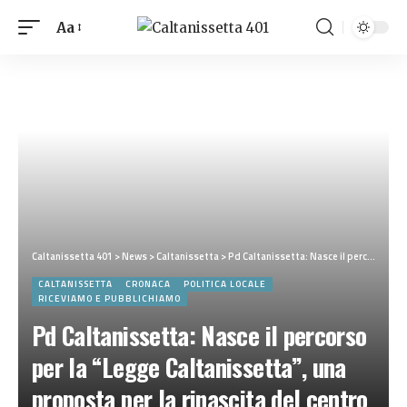
Aa
Caltanissetta 401
>
News
>
Caltanissetta
>
Pd Caltanissetta: Nasce il percorso per la “Legge Caltanissetta”, una proposta per la rinascita del centro storico e della Sicilia interna
CALTANISSETTA
CRONACA
POLITICA LOCALE
RICEVIAMO E PUBBLICHIAMO
Pd Caltanissetta: Nasce il percorso
per la “Legge Caltanissetta”, una
proposta per la rinascita del centro