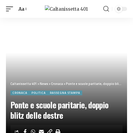
Aa
Caltanissetta 401
>
News
>
Cronaca
>
Ponte e scuole paritarie, doppio blitz delle destre
CRONACA
POLITICA
RASSEGNA STAMPA
Ponte e scuole paritarie, doppio
blitz delle destre