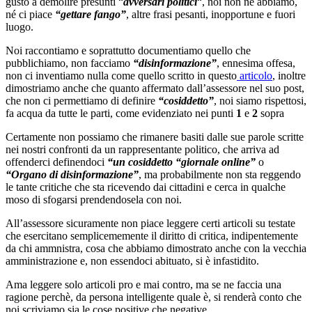
gusto a demolire presunti “
avversari politici
“, noi non ne abbiamo,
né ci piace
“gettare fango”
, altre frasi pesanti, inopportune e fuori
luogo.
Noi raccontiamo e soprattutto documentiamo quello che
pubblichiamo, non facciamo
“disinformazione”
, ennesima offesa,
non ci inventiamo nulla come quello scritto in questo
articolo
, inoltre
dimostriamo anche che quanto affermato dall’assessore nel suo post,
che non ci permettiamo di definire
“cosiddetto”
, noi siamo rispettosi,
fa acqua da tutte le parti, come evidenziato nei punti
1
e
2
sopra
Certamente non possiamo che rimanere basiti dalle sue parole scritte
nei nostri confronti da un rappresentante politico, che arriva ad
offenderci definendoci
“un cosiddetto “giornale online”
o
“Organo di disinformazione”
, ma probabilmente non sta reggendo
le tante critiche che sta ricevendo dai cittadini e cerca in qualche
moso di sfogarsi prendendosela con noi.
All’assessore sicuramente non piace leggere certi articoli su testate
che esercitano semplicememente il diritto di critica, indipentemente
da chi ammnistra, cosa che abbiamo dimostrato anche con la vecchia
amministrazione e, non essendoci abituato, si è infastidito.
Ama leggere solo articoli pro e mai contro, ma se ne faccia una
ragione perchè, da persona intelligente quale è, si renderà conto che
noi scriviamo sia le cose positive che negative.