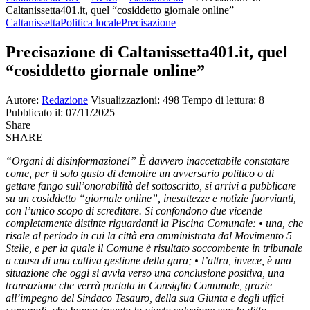
Caltanissetta401.it, quel “cosiddetto giornale online”
Caltanissetta
Politica locale
Precisazione
Precisazione di Caltanissetta401.it, quel
“cosiddetto giornale online”
Autore:
Redazione
Visualizzazioni: 498
Tempo di lettura: 8
Pubblicato il: 07/11/2025
Share
SHARE
“Organi di disinformazione!” È davvero inaccettabile constatare
come, per il solo gusto di demolire un avversario politico o di
gettare fango sull’onorabilità del sottoscritto, si arrivi a pubblicare
su un cosiddetto “giornale online”, inesattezze e notizie fuorvianti,
con l’unico scopo di screditare. Si confondono due vicende
completamente distinte riguardanti la Piscina Comunale: • una, che
risale al periodo in cui la città era amministrata dal Movimento 5
Stelle, e per la quale il Comune è risultato soccombente in tribunale
a causa di una cattiva gestione della gara; • l’altra, invece, è una
situazione che oggi si avvia verso una conclusione positiva, una
transazione che verrà portata in Consiglio Comunale, grazie
all’impegno del Sindaco Tesauro, della sua Giunta e degli uffici