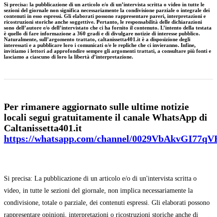
Si precisa
:
la pubblicazione di un articolo e/o di un’intervista scritta o video in tutte le
sezioni del giornale non significa necessariamente la condivisione parziale o integrale dei
contenuti in esso espressi. Gli elaborati possono rappresentare pareri, interpretazioni e
ricostruzioni storiche anche soggettive. Pertanto, le responsabilità delle dichiarazioni
sono dell’autore e/o dell’intervistato che ci ha fornito il contenuto. L’intento della testata
è quello di fare informazione a 360 gradi e di divulgare notizie di interesse pubblico.
Naturalmente, sull’argomento trattato, caltanissetta401.it è a disposizione degli
interessati e a pubblicare loro i comunicati o/e le repliche che ci invieranno. Infine,
invitiamo i lettori ad approfondire sempre gli argomenti trattati, a consultare più fonti e
lasciamo a ciascuno di loro la libertà d’interpretazione.
Per rimanere aggiornato sulle ultime notizie
locali segui gratuitamente il canale WhatsApp di
Caltanissetta401.it
https://whatsapp.com/channel/0029VbAkvGI77q
Si precisa: La pubblicazione di un articolo e/o di un'intervista scritta o
video, in tutte le sezioni del giornale, non implica necessariamente la
condivisione, totale o parziale, dei contenuti espressi. Gli elaborati possono
rappresentare opinioni, interpretazioni o ricostruzioni storiche anche di