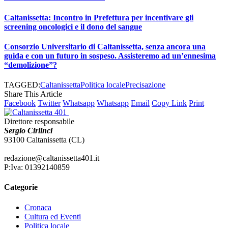
Caltanissetta: Incontro in Prefettura per incentivare gli
screening oncologici e il dono del sangue
Consorzio Universitario di Caltanissetta, senza ancora una
guida e con un futuro in sospeso. Assisteremo ad un’ennesima
“demolizione”?
TAGGED:
Caltanissetta
Politica locale
Precisazione
Share This Article
Facebook
Twitter
Whatsapp
Whatsapp
Email
Copy Link
Print
Direttore responsabile
Sergio Cirlinci
93100 Caltanissetta (CL)
redazione@caltanissetta401.it
P:Iva: 01392140859
Categorie
Cronaca
Cultura ed Eventi
Politica locale