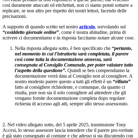
così duramente attaccati ed etichettati, non ci siamo potuti sottarre a
replicare, se non altro per rispetto dei nostri lettori, facendo delle
precisazioni.
A supporto di quando scritto nel nostro
articolo
, sorvolando sul
“cosiddetto giornale online
”
, come è nostra abitudine, prima di
scrivere ci documentiamo e in risposta facciiamo notare alcune cose.
Nella risposta allegata sotto, è ben specificato che
“pertanto,
nel momento in cui l’istruttoria sarà completata, il parere
così come tutta la documentazione annessa, sarà
consegnata al Consiglio Comunale, per poter valutare tutto
l’aspetto della questione”.
Quindi se ben comprendiamo la
documentazione verrà data al Consiglio non al consigliere. A
nostro modesto parere questo a tutti gli effetti è un
“rifiuto”
fatto al consigliere richiedente, e comunque, da quanto ci
risulta, psre non sia il solo consigliere ad attendere che gli
vengano fornite documentazione completa dopo regolare
richiesta di accesso agli atti, sempre allo stesso assessorato.
2. Nel video allegato sotto, del 5 aprile 2025, trasmissione Tony
Accesi, lo stesso assessore lascia intendere che il parere pro-veritate
è già stato consegnato al comune e che adesso si sta discutendo con