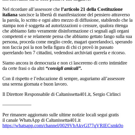
Nel ricordare all’assessore che
l’articolo 21 della Costituzione
italiana
sancisce la libertà di manifestazione del pensiero attraverso
la parola, lo scritto e ogni altro mezzo di diffusione, stabilendo che la
stampa non è soggetta ad autorizzazioni o censure, qualora ritenga
che abbiamo fatto veramente disinformazione ci segnali agli organi
competenti e se relamente pensa che abbiamo gettato fango sulla sua
persona, proceda come meglio crede, magari querelandoci, sperando
non faccia poi la non bella figura di chi ci provò in passato
querelando ben 7 cittadini, vedendosi archiviati querela e ricorso.
Siamo ancora in democrazia e non ci lasceremo di certo intimidire
da certe frasi o da altri
“consigli amicali”.
Con il rispetto e l’educazione di sempre, auguriamo all’assessore
una serena giornata e buon lavoro.
Il Direttore Responsabile di Caltanissetta401.it, Sergio Cirlinci
——————
Per rimanere aggiornato sulle ultime notizie locali segui gratis
il canale WhatsApp di Caltanissetta401.it
https://whatsapp.com/channel/0029VbAkvGI77qVRlECsmk0o