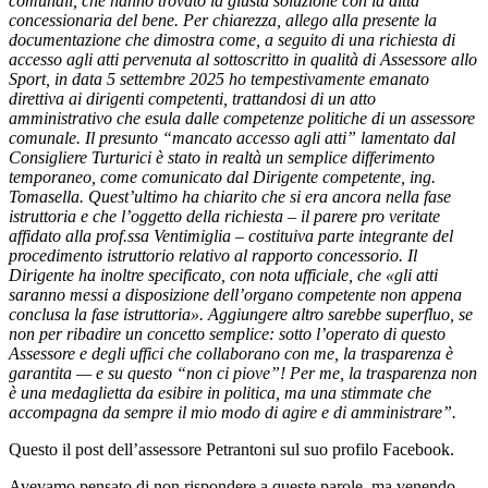
comunali, che hanno trovato la giusta soluzione con la ditta
concessionaria del bene. Per chiarezza, allego alla presente la
documentazione che dimostra come, a seguito di una richiesta di
accesso agli atti pervenuta al sottoscritto in qualità di Assessore allo
Sport, in data 5 settembre 2025 ho tempestivamente emanato
direttiva ai dirigenti competenti, trattandosi di un atto
amministrativo che esula dalle competenze politiche di un assessore
comunale. Il presunto “mancato accesso agli atti” lamentato dal
Consigliere Turturici è stato in realtà un semplice differimento
temporaneo, come comunicato dal Dirigente competente, ing.
Tomasella. Quest’ultimo ha chiarito che si era ancora nella fase
istruttoria e che l’oggetto della richiesta – il parere pro veritate
affidato alla prof.ssa Ventimiglia – costituiva parte integrante del
procedimento istruttorio relativo al rapporto concessorio. Il
Dirigente ha inoltre specificato, con nota ufficiale, che «gli atti
saranno messi a disposizione dell’organo competente non appena
conclusa la fase istruttoria». Aggiungere altro sarebbe superfluo, se
non per ribadire un concetto semplice: sotto l’operato di questo
Assessore e degli uffici che collaborano con me, la trasparenza è
garantita — e su questo “non ci piove”! Per me, la trasparenza non
è una medaglietta da esibire in politica, ma una stimmate che
accompagna da sempre il mio modo di agire e di amministrare”.
Questo il post dell’assessore Petrantoni sul suo profilo Facebook.
Avevamo pensato di non rispondere a queste parole, ma venendo