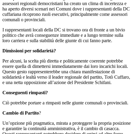
assessori regionali democristiani ha creato un clima di incertezza e
ha aperto diversi scenari nei Comuni dove i rappresentanti della DC
cuffariana ricoprono ruoli esecutivi, principalmente come assessori
comunali o provinciali.
I rappresentanti locali della DC si trovano ora di fronte a un bivio
politico che avrà conseguenze immediate e a lungo termine sulla
loro carriera e sulla stabilità delle giunte di cui fanno parte.
Dimissioni per solidarietà?
Per alcuni, la scelta più diretta e politicamente coerente potrebbe
essere quella di dimettersi immediatamente dai loro incarichi locali.
Questo gesto rappresenterebbe una chiara manifestazione di
solidarietà e lealtà verso il leader regionale del partito, Totò Cuffaro,
e una netta opposizione all’azione del Presidente Schifani.
Conseguenti rimpasti?
Ciò potrebbe portare a rimpasti nelle giunte comunali o provinciali.
Cambio di Partito
?
Un’opzione più pragmatica, mirata a proteggere la propria posizione
e garantire la continuità amministrativa, è il cambio di casacca.
Questi rappresentanti potrebbero decidere di unirsi ad altre forze