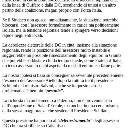
dalla linea di Cuffaro e dalla DC, scegliendo di unirsi a un altro
partito della coalizione, magari proprio con Forza Italia.
Se il Sindaco non agisce immediatamente, la situazione potrebbe
bloccarsi, con l’assessore formalmente in carica ma politicamente
isolata, ma la tensione regionale tende a spingere verso decisioni
rapide negli enti locali.
La debolezza elettorale della DC in città, insieme alla situazione
regionale, rende la posizione dell’assessore molto instabile e
suggerirebbe un possibile rimescolamento degli equilibri in Giunta,
che potrebbe soddisfare chi da tempo chiede, come Fratelli d’Italia,
un terzo assessorato o chi aspetta da mesi di entrarne a farne parte.
La nostra ipotesi si basa su conseguenze avvenute precedentemente,
l’esonero dell’assessore Aiello dopo la rottura tra il presidente
Schifani e il ministro Salvini, anche se in questo caso la
problematica è ben più
“pesante”.
La richiesta di cambiamento a Palermo, non è provenuta solo
dall’opposizione di Sala d’Ercole, ma anche, in una certa misura,
dalla stessa maggioranza che sostiene il Presidente Schifani.
Questa pressione ha portato al “
defenestramento”
degli assessori
DC che ora si riflette su Caltanissetta.