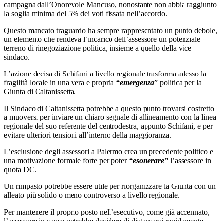
campagna dall’Onorevole Mancuso, nonostante non abbia raggiunto
la soglia minima del 5% dei voti fissata nell’accordo.
Questo mancato traguardo ha sempre rappresentato un punto debole,
un elemento che rendeva l’incarico dell’assessore un potenziale
terreno di rinegoziazione politica, insieme a quello della vice
sindaco.
L’azione decisa di Schifani a livello regionale trasforma adesso la
fragilità locale in una vera e propria
“emergenza
” politica per la
Giunta di Caltanissetta.
Il Sindaco di Caltanissetta potrebbe a questo punto trovarsi costretto
a muoversi per inviare un chiaro segnale di allineamento con la linea
regionale del suo referente del centrodestra, appunto Schifani, e per
evitare ulteriori tensioni all’interno della maggioranza.
L’esclusione degli assessori a Palermo crea un precedente politico e
una motivazione formale forte per poter
“esonerare”
l’assessore in
quota DC.
Un rimpasto potrebbe essere utile per riorganizzare la Giunta con un
alleato più solido o meno controverso a livello regionale.
Per mantenere il proprio posto nell’esecutivo, come già accennato,
l’assessore in causa potrebbe decidere di distaccarsi rapidamente