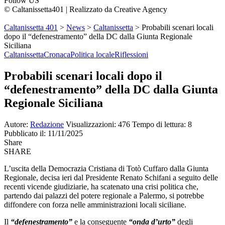
Follow US
© Caltanissetta401 | Realizzato da Creative Agency
Caltanissetta 401
>
News
>
Caltanissetta
>
Probabili scenari locali
dopo il “defenestramento” della DC dalla Giunta Regionale
Siciliana
Caltanissetta
Cronaca
Politica locale
Riflessioni
Probabili scenari locali dopo il
“defenestramento” della DC dalla Giunta
Regionale Siciliana
Autore:
Redazione
Visualizzazioni: 476
Tempo di lettura: 8
Pubblicato il: 11/11/2025
Share
SHARE
L’uscita della Democrazia Cristiana di Totò Cuffaro dalla Giunta
Regionale, decisa ieri dal Presidente Renato Schifani a seguito delle
recenti vicende giudiziarie, ha scatenato una crisi politica che,
partendo dai palazzi del potere regionale a Palermo, si potrebbe
diffondere con forza nelle amministrazioni locali siciliane.
Il
“defenestramento”
e
la conseguente
“onda d’urto”
degli