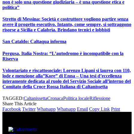
non è solo una questione giudiziaria – è una questione etica e
politica”
Stretto di Messina: Società e costruttore vogliono partire senza
avere il progetto esecutivo. Intanto, come sempre, si sottraggono
risorse a Sicilia e Calabria. Brindano tecnici e lobbisti
San Cataldo: Caltaqua informa
Pergusa. Italia Nostra: “L’autodromo è incompatibile con la
Riserva
Volontariato e riscattosociale: Lorenzo Lipani si laurea con 110,
lode e menzione alla”Kore” di Enna – Una tesi d’eccellenza
interamente dedicata al ruolo del Servizio Sociale all’interno del
Comitato della Croce Rossa Italiana di Caltanissetta
TAGGED:
Caltanissetta
Cronaca
Politica locale
Riflessione
Share This Article
Facebook
Twitter
Whatsapp
Whatsapp
Email
Copy Link
Print