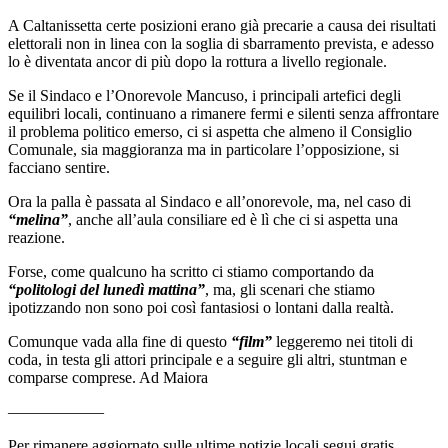
A Caltanissetta certe posizioni erano già precarie a causa dei risultati
elettorali non in linea con la soglia di sbarramento prevista, e adesso
lo è diventata ancor di più dopo la rottura a livello regionale.
Se il Sindaco e l’Onorevole Mancuso, i principali artefici degli
equilibri locali, continuano a rimanere fermi e silenti senza affrontare
il problema politico emerso, ci si aspetta che almeno il Consiglio
Comunale, sia maggioranza ma in particolare l’opposizione, si
facciano sentire.
Ora la palla è passata al Sindaco e all’onorevole, ma, nel caso di
“melina”
, anche all’aula consiliare ed è lì che ci si aspetta una
reazione.
Forse, come qualcuno ha scritto ci stiamo comportando da
“politologi del lunedì mattina”
, ma, gli scenari che stiamo
ipotizzando non sono poi così fantasiosi o lontani dalla realtà.
Comunque vada alla fine di questo
“film”
leggeremo nei titoli di
coda, in testa gli attori principale e a seguire gli altri, stuntman e
comparse comprese. Ad Maiora
——————
Per rimanere aggiornato sulle ultime notizie locali segui gratis