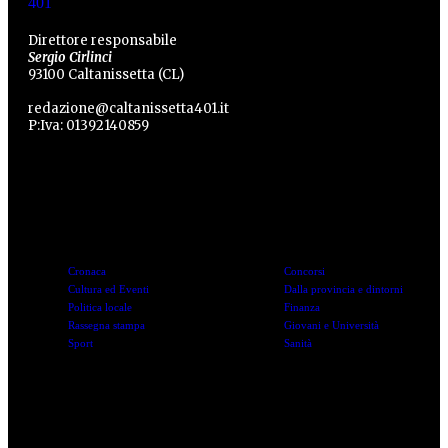
Direttore responsabile
Sergio Cirlinci
93100 Caltanissetta (CL)
redazione@caltanissetta401.it
P:Iva: 01392140859
Categorie
Categorie
Cronaca
Concorsi
Cultura ed Eventi
Dalla provincia e dintorni
Politica locale
Finanza
Rassegna stampa
Giovani e Università
Sport
Sanità
Link utili