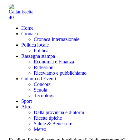
Home
Cronaca
Cronaca Internazionale
Politica locale
Politica
Rassegna stampa
Economia e Finanza
Riflessioni
Riceviamo e pubblichiamo
Cultura ed Eventi
Concorsi
Scuola
Tecnologia
Sport
Altro
Dalla provincia e dintorni
Ricette tipiche
Salute & Benessere
Meteo
Reading:
Probabili scenari locali dopo il “defenestramento”