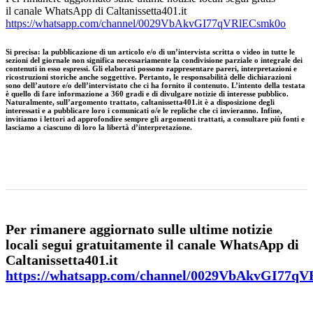
il canale WhatsApp di Caltanissetta401.it
https://whatsapp.com/channel/0029VbAkvGI77qVRlECsmk0o
Si precisa
:
la pubblicazione di un articolo e/o di un’intervista scritta o video in tutte le
sezioni del giornale non significa necessariamente la condivisione parziale o integrale dei
contenuti in esso espressi. Gli elaborati possono rappresentare pareri, interpretazioni e
ricostruzioni storiche anche soggettive. Pertanto, le responsabilità delle dichiarazioni
sono dell’autore e/o dell’intervistato che ci ha fornito il contenuto. L’intento della testata
è quello di fare informazione a 360 gradi e di divulgare notizie di interesse pubblico.
Naturalmente, sull’argomento trattato, caltanissetta401.it è a disposizione degli
interessati e a pubblicare loro i comunicati o/e le repliche che ci invieranno. Infine,
invitiamo i lettori ad approfondire sempre gli argomenti trattati, a consultare più fonti e
lasciamo a ciascuno di loro la libertà d’interpretazione.
Per rimanere aggiornato sulle ultime notizie
locali segui gratuitamente il canale WhatsApp di
Caltanissetta401.it
https://whatsapp.com/channel/0029VbAkvGI77q