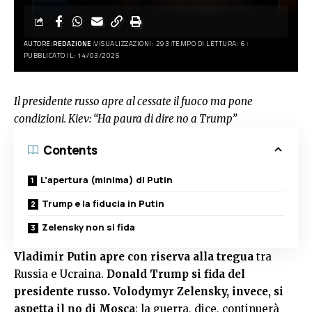
AUTORE:
REDAZIONE
VISUALIZZAZIONI: 293
TEMPO DI LETTURA: 6
PUBBLICATO IL: 14/03/2025
Il presidente russo apre al cessate il fuoco ma pone
condizioni. Kiev: “Ha paura di dire no a Trump”
Contents
L’apertura (minima) di Putin
Trump e la fiducia in Putin
Zelensky non si fida
Vladimir Putin apre con riserva alla tregua
tra
Russia e Ucraina.
Donald Trump si fida del
presidente russo. Volodymyr Zelensky, invece, si
aspetta il no di Mosca
: la guerra, dice, continuerà