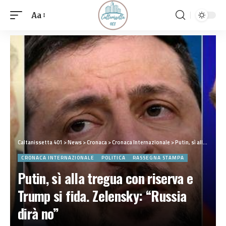
Aa
Caltanissetta 401
>
News
>
Cronaca
>
Cronaca Internazionale
>
Putin, sì alla tregua con riserva e Trump si fida. Zelensky: “Russia dirà no”
CRONACA INTERNAZIONALE
POLITICA
RASSEGNA STAMPA
Putin, sì alla tregua con riserva e
Trump si fida. Zelensky: “Russia
dirà no”