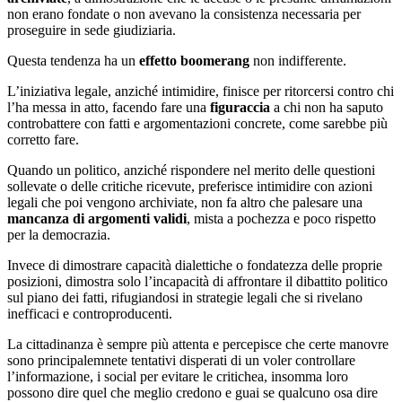
non erano fondate o non avevano la consistenza necessaria per
proseguire in sede giudiziaria.
Questa tendenza ha un
effetto boomerang
non indifferente.
L’iniziativa legale, anziché intimidire, finisce per ritorcersi contro chi
l’ha messa in atto, facendo fare una
figuraccia
a chi non ha saputo
controbattere con fatti e argomentazioni concrete, come sarebbe più
corretto fare.
Quando un politico, anziché rispondere nel merito delle questioni
sollevate o delle critiche ricevute, preferisce intimidire con azioni
legali che poi vengono archiviate, non fa altro che palesare una
mancanza di argomenti validi
, mista a pochezza e poco rispetto
per la democrazia.
Invece di dimostrare capacità dialettiche o fondatezza delle proprie
posizioni, dimostra solo l’incapacità di affrontare il dibattito politico
sul piano dei fatti, rifugiandosi in strategie legali che si rivelano
inefficaci e controproducenti.
La cittadinanza è sempre più attenta e percepisce che certe manovre
sono principalemnete tentativi disperati di un voler controllare
l’informazione, i social per evitare le critichea, insomma loro
possono dire quel che meglio credono e guai se qualcuno osa dire