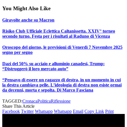
You Might Also Like
Giravolte anche su Macron
Risiko Club Ufficiale Eclettica Caltanissetta. XXIV° torneo
secondo turno. Festa per i risultati al Raduno di Vicenza
Oroscopo del giorno, le previsioni di Venerdì 7 Novembre 2025
segno per segno
Dazi del 50% su acciaio e alluminio canadesi, Trump:
“Distruggerò il loro mercato auto”
“Pensavo di essere un ragazzo di destra, in un momento in cui
la destra cambiava pelle. L’ideologia di destra non esiste ormai
da decenni, morta e sepolta. Di Marco Fasciana
TAGGED:
Cronaca
Politica
Riflessione
Share This Article
Facebook
Twitter
Whatsapp
Whatsapp
Email
Copy Link
Print