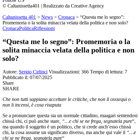
Follow US
© Caltanissetta401 | Realizzato da Creative Agency
Caltanissetta 401
>
News
>
Cronaca
>
“Questa me lo segno”:
Promemoria o la solita minaccia velata della politica e non solo?
Cronaca
Politica
Riflessioni
“Questa me lo segno”: Promemoria o la
solita minaccia velata della politica e non
solo?
Autore:
Sergio Cirlinci
Visualizzazioni: 366
Tempo di lettura: 7
Pubblicato il: 07/07/2025
Share
SHARE
Che non tutti sappiano accettare le critiche, che non li osssequi o
non li incensi, è cosa risaputa
Se a pronunciare questa sia un normale cittadino, maagari sentendosi
chissà chi, ci può anche stare
, “…e chi se ne frega, segnatela pure
“,
ma quando il soggetto è un politico, che si crede anch’esso chissà
chi, la cosa assume un significato diverso, ma anche qui vale il
“…e
chi se ne frega, segnatela pure
“