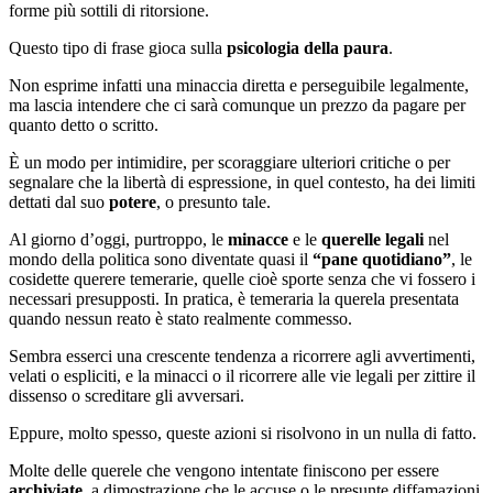
forme più sottili di ritorsione.
Questo tipo di frase gioca sulla
psicologia della paura
.
Non esprime infatti una minaccia diretta e perseguibile legalmente,
ma lascia intendere che ci sarà comunque un prezzo da pagare per
quanto detto o scritto.
È un modo per intimidire, per scoraggiare ulteriori critiche o per
segnalare che la libertà di espressione, in quel contesto, ha dei limiti
dettati dal suo
potere
, o presunto tale.
Al giorno d’oggi, purtroppo, le
minacce
e le
querelle legali
nel
mondo della politica sono diventate quasi il
“pane quotidiano”
, le
cosidette querere temerarie, quelle cioè sporte senza che vi fossero i
necessari presupposti. In pratica, è temeraria la querela presentata
quando nessun reato è stato realmente commesso.
Sembra esserci una crescente tendenza a ricorrere agli avvertimenti,
velati o espliciti, e la minacci o il ricorrere alle vie legali per zittire il
dissenso o screditare gli avversari.
Eppure, molto spesso, queste azioni si risolvono in un nulla di fatto.
Molte delle querele che vengono intentate finiscono per essere
archiviate
, a dimostrazione che le accuse o le presunte diffamazioni