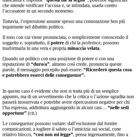
che intende verificare l’accusa e, se infondata, usarla contro
l’accusatore in un secondo momento.
Tuttavia, l’espressione assume spesso una connotazione ben più
inquietante nel dibattito politico.
Il tono con cui viene pronunciata, o semplicemente conoscendo il
soggetto e, soprattutto, il
potere
di chi la proferisce, possono
trasformarla in una vera e propria
minaccia velata
.
Quando un politico con una posizione di potere o con una
reputazione di
“duro/a”
. almeno così crede, pronuncia queste
parole, il messaggio percepito può essere:
“Ricorderò questa cosa
e potrebbero esserci delle conseguenze”.
In questo caso è evidente che non si tratta più di un semplice
appunto, ma di un avvertimento che la critica o l’azione sgradita non
passerà inosservata e potrebbe avere ripercussioni negative per chi
l’ha espressa, addirittura aggiungendo in alcuni casi…
“nelle sedi
opportune”
(cit.)
Le conseguenze possono variare: dall’esclusione dal fornire
comunicazioni, a togliere il saluto o l’amicizia sui social, cone
relativo blocco,
“così non mi legge”
, pensa ingenuamente, fino a