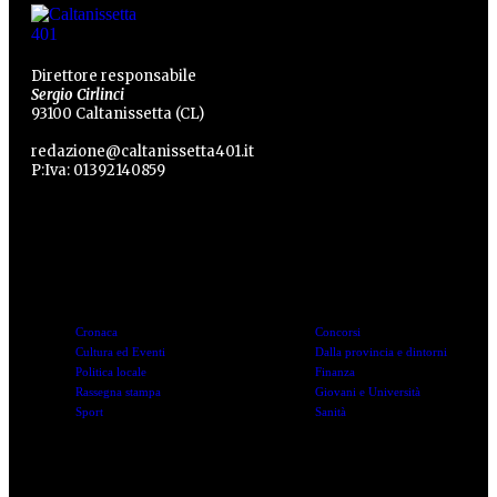
Direttore responsabile
Sergio Cirlinci
93100 Caltanissetta (CL)
redazione@caltanissetta401.it
P:Iva: 01392140859
Categorie
Categorie
Cronaca
Concorsi
Cultura ed Eventi
Dalla provincia e dintorni
Politica locale
Finanza
Rassegna stampa
Giovani e Università
Sport
Sanità