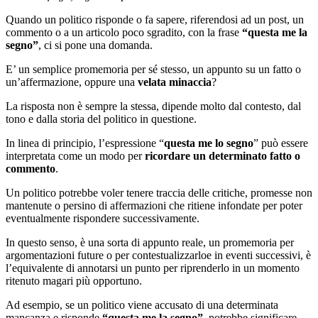
Quando un politico risponde o fa sapere, riferendosi ad un post, un
commento o a un articolo poco sgradito, con la frase
“questa me la
segno”
, ci si pone una domanda.
E’ un semplice promemoria per sé stesso, un appunto su un fatto o
un’affermazione, oppure una
velata minaccia
?
La risposta non è sempre la stessa, dipende molto dal contesto, dal
tono e dalla storia del politico in questione.
In linea di principio, l’espressione “
questa me lo segno
” può essere
interpretata come un modo per
ricordare un determinato fatto o
commento
.
Un politico potrebbe voler tenere traccia delle critiche, promesse non
mantenute o persino di affermazioni che ritiene infondate per poter
eventualmente rispondere successivamente.
In questo senso, è una sorta di appunto reale, un promemoria per
argomentazioni future o per contestualizzarloe in eventi successivi, è
l’equivalente di annotarsi un punto per riprenderlo in un momento
ritenuto magari più opportuno.
Ad esempio, se un politico viene accusato di una determinata
mancanza e risponde
“questa me la segno”
, potrebbe significare