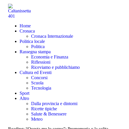
Home
Cronaca
Cronaca Internazionale
Politica locale
Politica
Rassegna stampa
Economia e Finanza
Riflessioni
Riceviamo e pubblichiamo
Cultura ed Eventi
Concorsi
Scuola
Tecnologia
Sport
Altro
Dalla provincia e dintorni
Ricette tipiche
Salute & Benessere
Meteo
Reading:
“Questa me lo segno”: Promemoria o la solita