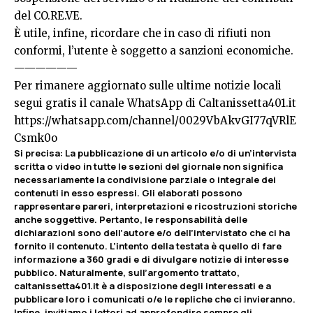
del CO.RE.VE.
È utile, infine, ricordare che in caso di rifiuti non
conformi, l’utente è soggetto a sanzioni economiche.
——————
Per rimanere aggiornato sulle ultime notizie locali
segui gratis il canale WhatsApp di Caltanissetta401.it
https://whatsapp.com/channel/0029VbAkvGI77qVRlE
Csmk0o
Si precisa
:
La pubblicazione di un articolo e/o di un’intervista
scritta o video in tutte le sezioni del giornale non significa
necessariamente la condivisione parziale o integrale dei
contenuti in esso espressi. Gli elaborati possono
rappresentare pareri, interpretazioni e ricostruzioni storiche
anche soggettive. Pertanto, le responsabilità delle
dichiarazioni sono dell’autore e/o dell’intervistato che ci ha
fornito il contenuto. L’intento della testata è quello di fare
informazione a 360 gradi e di divulgare notizie di interesse
pubblico. Naturalmente, sull’argomento trattato,
caltanissetta401.it è a disposizione degli interessati e a
pubblicare loro i comunicati o/e le repliche che ci invieranno.
Infine, invitiamo i lettori ad approfondire sempre gli