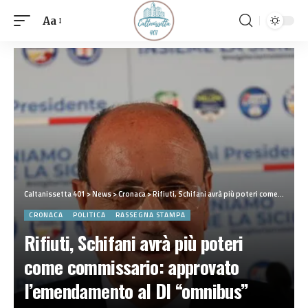
Aa
Caltanissetta 401
>
News
>
Cronaca
>
Rifiuti, Schifani avrà più poteri come commissario: approvato l’emendamento al Dl “omnibus”
CRONACA
POLITICA
RASSEGNA STAMPA
Rifiuti, Schifani avrà più poteri
come commissario: approvato
l’emendamento al Dl “omnibus”