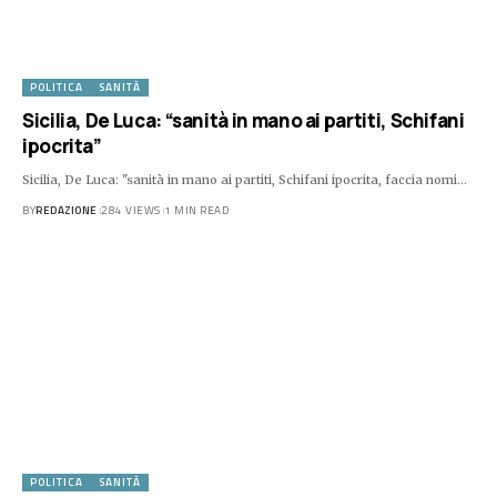
POLITICA
SANITÀ
Sicilia, De Luca: “sanità in mano ai partiti, Schifani
ipocrita”
Sicilia, De Luca: "sanità in mano ai partiti, Schifani ipocrita, faccia nomi…
BY
REDAZIONE
284 VIEWS
1 MIN READ
POLITICA
SANITÀ