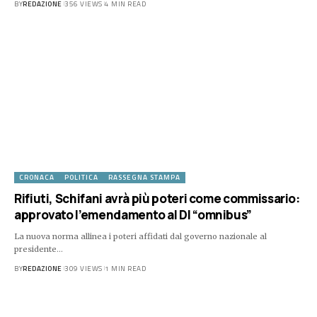
BY
REDAZIONE
356 VIEWS
4 MIN READ
CRONACA
POLITICA
RASSEGNA STAMPA
Rifiuti, Schifani avrà più poteri come commissario:
approvato l’emendamento al Dl “omnibus”
La nuova norma allinea i poteri affidati dal governo nazionale al
presidente…
BY
REDAZIONE
309 VIEWS
1 MIN READ