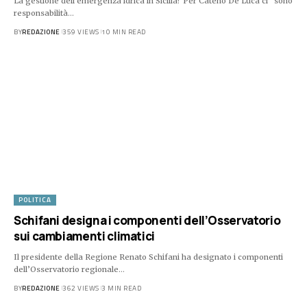
La gestione dell’emergenza idrica in Sicilia? Per Cateno De Luca ci “sono
responsabilità…
BY
REDAZIONE
359 VIEWS
10 MIN READ
POLITICA
Schifani designa i componenti dell’Osservatorio
sui cambiamenti climatici
Il presidente della Regione Renato Schifani ha designato i componenti
dell’Osservatorio regionale…
BY
REDAZIONE
362 VIEWS
3 MIN READ