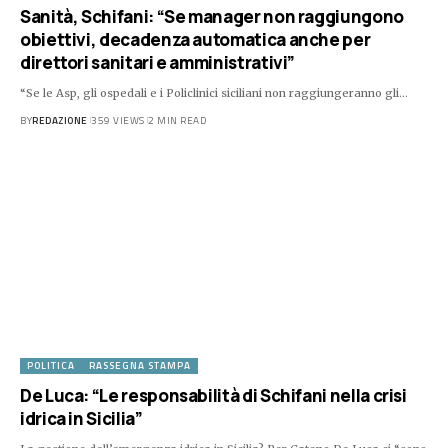
Sanità, Schifani: “Se manager non raggiungono
obiettivi, decadenza automatica anche per
direttori sanitari e amministrativi”
“Se le Asp, gli ospedali e i Policlinici siciliani non raggiungeranno gli…
BY
REDAZIONE
359 VIEWS
2 MIN READ
POLITICA
RASSEGNA STAMPA
De Luca: “Le responsabilità di Schifani nella crisi
idrica in Sicilia”