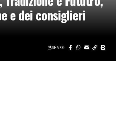
 Tradizione e Fututro,
 e dei consiglieri
SHARE