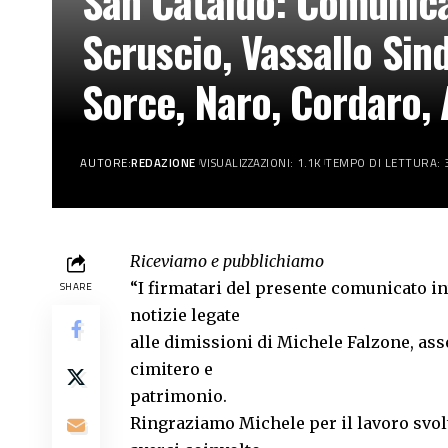
San Cataldo: Comunicat
Scruscio, Vassallo Sin
Sorce, Naro, Cordaro,
AUTORE:
REDAZIONE
VISUALIZZAZIONI: 1.1K
TEMPO DI LETTURA: 
Riceviamo e pubblichiamo
“I firmatari del presente comunicato i
SHARE
notizie legate
alle dimissioni di Michele Falzone, asse
cimitero e
patrimonio.
Ringraziamo Michele per il lavoro svolt