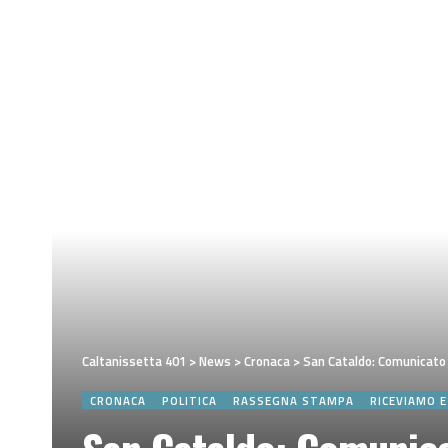
Caltanissetta 401
>
News
>
Cronaca
>
San Cataldo: Comunicato con
CRONACA
POLITICA
RASSEGNA STAMPA
RICEVIAMO 