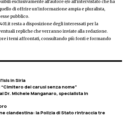
ibili esclusivamente all'autore e/o all'intervistato che ha
è quello di offrire un'informazione ampia e pluralista,
esse pubblico.
401.it resta a disposizione degli interessati per la
entuali repliche che verranno inviate alla redazione.
pre i temi affrontati, consultando più fonti e formando
Isis in Siria
l “Cimitero dei carusi senza nome”
al Dr. Michele Manganaro, specialista in
loro
e clandestina: la Polizia di Stato rintraccia tre