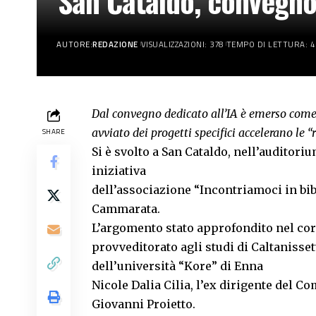
San Cataldo, convegno s
AUTORE:
REDAZIONE
VISUALIZZAZIONI: 378
TEMPO DI LETTURA: 4
Dal convegno dedicato all’IA è emerso com
avviato dei progetti specifici accelerano le “
SHARE
Si è svolto a San Cataldo, nell’auditori
iniziativa
dell’associazione “Incontriamoci in bib
Cammarata.
L’argomento stato approfondito nel cors
provveditorato agli studi di Caltanisse
dell’università “Kore” di Enna
Nicole Dalia Cilia, l’ex dirigente del Co
Giovanni Proietto.