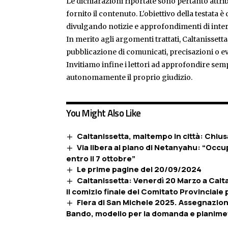
Le dichiarazioni riportate sono pertanto attribu
fornito il contenuto. L'obiettivo della testata 
divulgando notizie e approfondimenti di inter
In merito agli argomenti trattati, Caltanissetta
pubblicazione di comunicati, precisazioni o ev
Invitiamo infine i lettori ad approfondire sem
autonomamente il proprio giudizio.
You Might Also Like
Caltanissetta, maltempo in città: Chius
Via libera al piano di Netanyahu: “Occu
entro il 7 ottobre”
Le prime pagine del 20/09/2024
Caltanissetta: Venerdì 20 Marzo a Caltan
il comizio finale del Comitato Provinciale p
Fiera di San Michele 2025. Assegnazion
Bando, modello per la domanda e planime