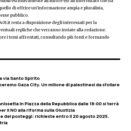
ibili esclusivamente all'autore e/o all'intervistato che ha
è quello di offrire un'informazione ampia e pluralista,
esse pubblico.
401.it resta a disposizione degli interessati per la
entuali repliche che verranno inviate alla redazione.
pre i temi affrontati, consultando più fonti e formando
a via Santo Spirito
peremo Gaza City. Un milione di palestinesi da sfollare
issetta in Piazza della Repubblica dalle 18:00 si terrà
er il NO alla riforma sulla Giustizia
e dei posteggi: richieste entro il 20 agosto 2025.
tria