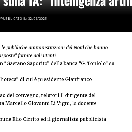
ulla IA: “Intelligenza artifi
PUBBLICATO IL: 22/06/2025
e le pubbliche amministrazioni del Nord che hanno
risposte” fornite agli utenti
um “Gaetano Saporito” della banca “G. Toniolo” su
lioteca” di cui è presidente Gianfranco
o del convegno, relatori il dirigente del
tta Marcello Giovanni Li Vigni, la docente
mune Elio Cirrito ed il giornalista pubblicista