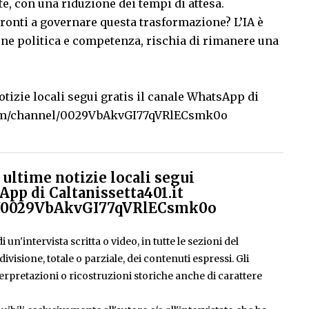
te, con una riduzione dei tempi di attesa.
pronti a governare questa trasformazione? L’IA è
one politica e competenza, rischia di rimanere una
tizie locali segui gratis il canale WhatsApp di
com/channel/0029VbAkvGI77qVRlECsmk0o
ultime notizie locali segui
App di Caltanissetta401.it
el/0029VbAkvGI77qVRlECsmk0o
 un'intervista scritta o video, in tutte le sezioni del
isione, totale o parziale, dei contenuti espressi. Gli
rpretazioni o ricostruzioni storiche anche di carattere