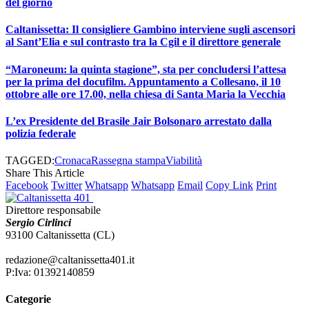
del giorno
Caltanissetta: Il consigliere Gambino interviene sugli ascensori
al Sant’Elia e sul contrasto tra la Cgil e il direttore generale
“Maroneum: la quinta stagione”, sta per concludersi l’attesa
per la prima del docufilm. Appuntamento a Collesano, il 10
ottobre alle ore 17.00, nella chiesa di Santa Maria la Vecchia
L’ex Presidente del Brasile Jair Bolsonaro arrestato dalla
polizia federale
TAGGED:
Cronaca
Rassegna stampa
Viabilità
Share This Article
Facebook
Twitter
Whatsapp
Whatsapp
Email
Copy Link
Print
Direttore responsabile
Sergio Cirlinci
93100 Caltanissetta (CL)
redazione@caltanissetta401.it
P:Iva: 01392140859
Categorie