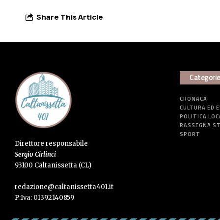
Share This Article
Categori
CRONACA
CULTURA ED 
POLITICA LOC
RASSEGNA S
SPORT
Direttore responsabile
Sergio Cirlinci
93100 Caltanissetta (CL)
redazione@caltanissetta401.it
P:Iva: 01392140859