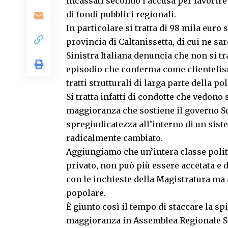
incassati secondo l’accusa per favorir
di fondi pubblici regionali.
In particolare si tratta di 98 mila euro 
provincia di Caltanissetta, di cui ne sa
Sinistra Italiana denuncia che non si tr
episodio che conferma come clientelism
tratti strutturali di larga parte della pol
Si tratta infatti di condotte che vedon
maggioranza che sostiene il governo S
spregiudicatezza all’interno di un sis
radicalmente cambiato.
Aggiungiamo che un’intera classe polit
privato, non può più essere accetata e 
con le inchieste della Magistratura m
popolare.
È giunto così il tempo di staccare la sp
maggioranza in Assemblea Regionale Sic