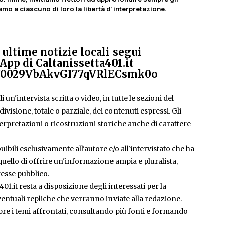
iamo a ciascuno di loro la libertà d’interpretazione.
ultime notizie locali segui
App di Caltanissetta401.it
el/0029VbAkvGI77qVRlECsmk0o
 un'intervista scritta o video, in tutte le sezioni del
isione, totale o parziale, dei contenuti espressi. Gli
rpretazioni o ricostruzioni storiche anche di carattere
ibili esclusivamente all'autore e/o all'intervistato che ha
è quello di offrire un'informazione ampia e pluralista,
esse pubblico.
401.it resta a disposizione degli interessati per la
entuali repliche che verranno inviate alla redazione.
pre i temi affrontati, consultando più fonti e formando