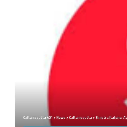
Caltanissetta 401
>
News
>
Caltanissetta
>
Sinistra Italiana-A