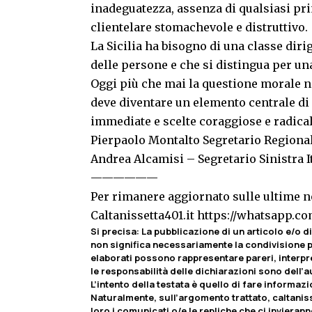
inadeguatezza, assenza di qualsiasi pri
clientelare stomachevole e distruttivo.
La Sicilia ha bisogno di una classe diri
delle persone e che si distingua per un
Oggi più che mai la questione morale n
deve diventare un elemento centrale di 
immediate e scelte coraggiose e radical
Pierpaolo Montalto Segretario Regionale
Andrea Alcamisi – Segretario Sinistra I
——————
Per rimanere aggiornato sulle ultime no
Caltanissetta401.it
https://whatsapp.
Si precisa
:
La pubblicazione di un articolo e/o di 
non significa necessariamente la condivisione pa
elaborati possono rappresentare pareri, interpr
le responsabilità delle dichiarazioni sono dell’au
L’intento della testata è quello di fare informaz
Naturalmente, sull’argomento trattato, caltaniss
loro i comunicati o/e le repliche che ci invierann