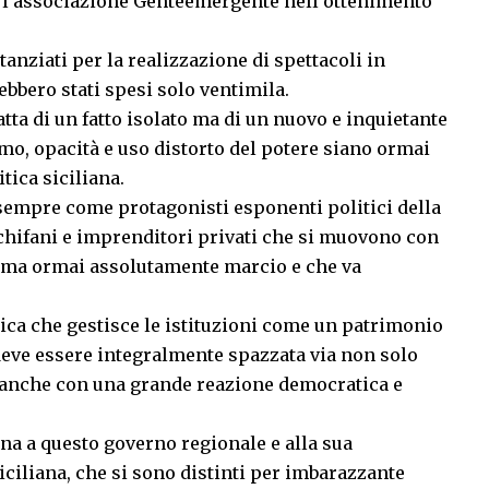
e l’associazione Genteemergente nell’ottenimento
stanziati per la realizzazione di spettacoli in
rebbero stati spesi solo ventimila.
atta di un fatto isolato ma di un nuovo e inquietante
o, opacità e uso distorto del potere siano ormai
itica siciliana.
o sempre come protagonisti esponenti politici della
chifani e imprenditori privati che si muovono con
tema ormai assolutamente marcio e che va
ica che gestisce le istituzioni come un patrimonio
deve essere integralmente spazzata via non solo
a anche con una grande reazione democratica e
ina a questo governo regionale e alla sua
iliana, che si sono distinti per imbarazzante