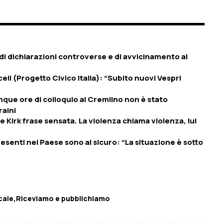
 di dichiarazioni controverse e di avvicinamento al
celi (Progetto Civico Italia): “Subito nuovi Vespri
inque ore di colloquio al Cremlino non è stato
raini
e Kirk frase sensata. La violenza chiama violenza, lui
 presenti nel Paese sono al sicuro: “La situazione è sotto
cale
Riceviamo e pubblichiamo