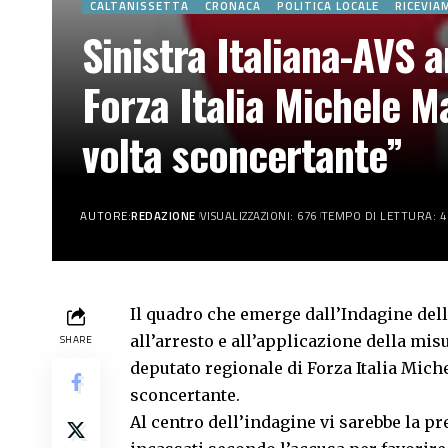
CALTANISSETTA
CRONACA
POLITICA LOCALE
RICEVIA
Sinistra Italiana-AVS a
Forza Italia Michele M
volta sconcertante”
AUTORE:
REDAZIONE
VISUALIZZAZIONI: 676
TEMPO DI LETTURA: 4
Il quadro che emerge dall’Indagine dell
all’arresto e all’applicazione della misu
SHARE
deputato regionale di Forza Italia Mich
sconcertante.
Al centro dell’indagine vi sarebbe la 