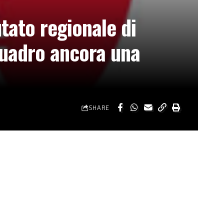
utato regionale di
Quadro ancora una
SHARE