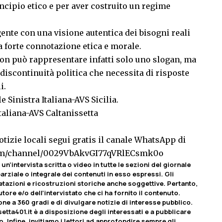
ncipio etico e per aver costruito un regime
gente con una visione autentica dei bisogni reali
a forte connotazione etica e morale.
on può rappresentare infatti solo uno slogan, ma
discontinuità politica che necessita di risposte
i.
 Sinistra Italiana-AVS Sicilia.
taliana-AVS Caltanissetta
tizie locali segui gratis il canale WhatsApp di
com/channel/0029VbAkvGI77qVRlECsmk0o
un’intervista scritta o video in tutte le sezioni del giornale
rziale o integrale dei contenuti in esso espressi. Gli
etazioni e ricostruzioni storiche anche soggettive. Pertanto,
tore e/o dell’intervistato che ci ha fornito il contenuto.
ione a 360 gradi e di divulgare notizie di interesse pubblico.
etta401.it è a disposizione degli interessati e a pubblicare
o. Infine, invitiamo i lettori ad approfondire sempre gli