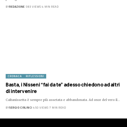
BY
REDAZIONE
383 VIEWS
4 MIN READ
CRONACA
RIFLESSIONI
Basta, i Nisseni “fai da te” adesso chiedono ad altri
di intervenire
Caltanissetta è sempre più assetata e abbandonata. Ad onor del vero il…
BY
SERGIO CIRLINCI
450 VIEWS
7 MIN READ