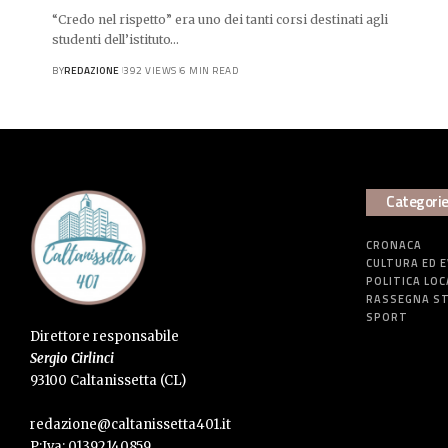
“Credo nel rispetto” era uno dei tanti corsi destinati agli
studenti dell’istituto…
BY
REDAZIONE
392 VIEWS
6 MIN READ
Categori
CRONACA
CULTURA ED 
POLITICA LOC
RASSEGNA S
SPORT
Direttore responsabile
Sergio Cirlinci
93100 Caltanissetta (CL)
redazione@caltanissetta401.it
P:Iva: 01392140859