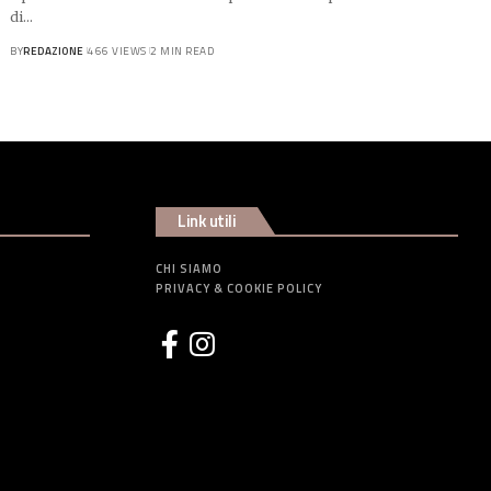
di…
BY
REDAZIONE
466 VIEWS
2 MIN READ
Link utili
CHI SIAMO
PRIVACY & COOKIE POLICY