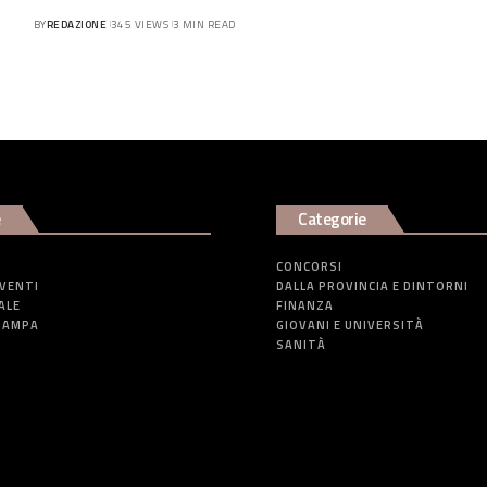
BY
REDAZIONE
345 VIEWS
3 MIN READ
e
Categorie
CONCORSI
EVENTI
DALLA PROVINCIA E DINTORNI
ALE
FINANZA
TAMPA
GIOVANI E UNIVERSITÀ
SANITÀ